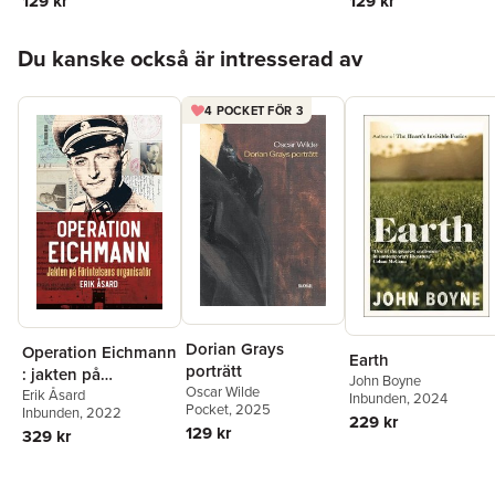
129 kr
129 kr
diktatur
och USA
Hoppa över listan
Du kanske också är intresserad av
4 POCKET FÖR 3
Dorian Grays
Operation Eichmann
Earth
porträtt
: jakten på
John Boyne
Oscar Wilde
Förintelsens
Erik Åsard
Inbunden
, 2024
Pocket
, 2025
Inbunden
, 2022
organisatör
229 kr
129 kr
329 kr