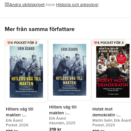
och att stå upp för det rationella tänkandet.
Andra världskriget
inom
Historia och arkeologi
Hoppa över listan
Mer från samma författare
4 POCKET FÖR 3
4 POCKET FÖR 3
Hitlers väg till
Hitlers väg till
Hotet mot
makten :
makten :
demokratin :
Weimarrepubliken
Erik Åsard
Weimarrepubliken
Erik Åsard
högerpopulismens
Martin Gelin
,
Erik Åsard
Inbunden
, 2025
från demokrati till
Pocket
, 2026
Pocket
, 2020
från demokrati till
återkomst i Europa
319 kr
diktatur