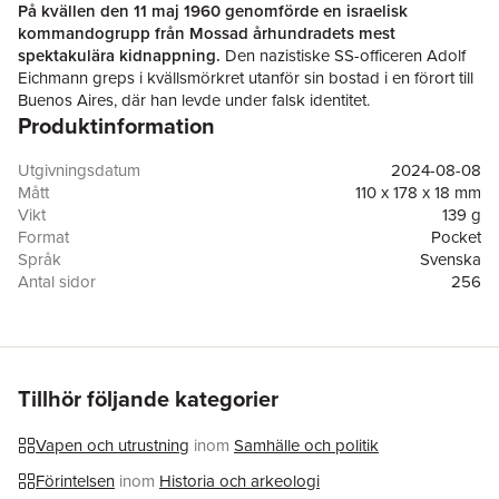
På kvällen den 11 maj 1960 genomförde en israelisk
kommandogrupp från Mossad århundradets mest
spektakulära kidnappning.
Den nazistiske SS-officeren Adolf
Eichmann greps i kvällsmörkret utanför sin bostad i en förort till
Buenos Aires, där han levde under falsk identitet.
Produktinformation
Kidnappningen blev en världssensation och följdes av en lika
uppmärksammad rättegång i Jerusalem, som avslöjade vidden
av de brott som Eichmann hade gjort sig skyldig till som
Utgivningsdatum
2024-08-08
Förintelsens organisatör.
Mått
110 x 178 x 18 mm
I
Operation Eichmann
berättar statsvetaren Erik Åsard initierat
Vikt
139 g
och och spänningsfyllt om hur planeringen och infångandet gick
Format
Pocket
till. Han redogör även ingående för Eichmanns roll i Förintelsen
Språk
Svenska
och avslöjar något som länge har varit en gåta: Vem var den
Antal sidor
256
hemliga källa som ledde till att Eichmann äntligen kunde gripas
Förlag
Historiska Media
efter 15 år på rymmen?
ISBN
9789180504553
Fallet Eichmann har länge använts för att försöka förstå
drivkrafterna bakom nazisternas folkmord, men också av krafter
som vill förneka dess existens. Boken innehåller därför även en
Tillhör följande kategorier
kritisk genomgång av några av vår tids ledande
Förintelseförnekare. I ett debattklimat präglat av
Vapen och utrustning
inom
Samhälle och politik
konspirationsteorier, lögner och sakfel argumenterar författaren
för vikten av att bedriva källkritik, att bemöta faktaförvrängare
Förintelsen
inom
Historia och arkeologi