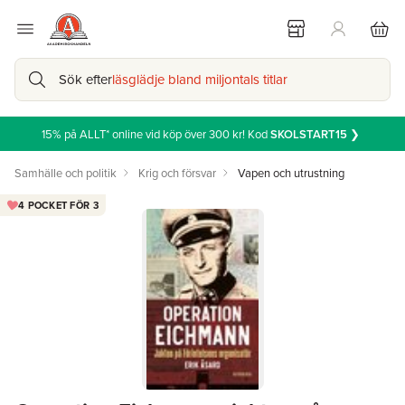
Sök efter
läsglädje bland miljontals titlar
15% på ALLT* online vid köp över 300 kr! Kod
SKOLSTART15
❯
Samhälle och politik
Krig och försvar
Vapen och utrustning
4 POCKET FÖR 3