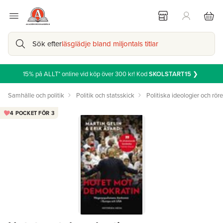
Sök efter
läsglädje bland miljontals titlar
15% på ALLT* online vid köp över 300 kr! Kod
SKOLSTART15
❯
Samhälle och politik
Politik och statsskick
Politiska ideologier och röre
4 POCKET FÖR 3