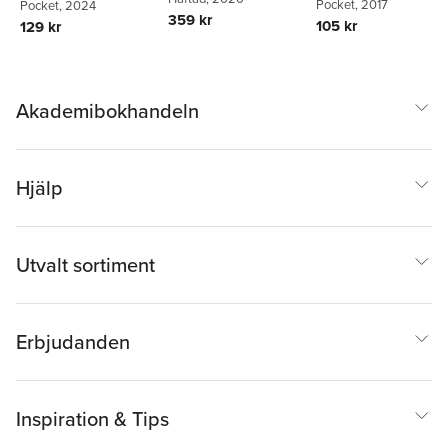
återkomst i Europa
Pocket
, 2017
Pocket
, 2024
359 kr
och USA
105 kr
129 kr
Akademibokhandeln
Hjälp
Utvalt sortiment
Erbjudanden
Inspiration & Tips