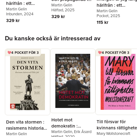
härifrån : ett
härifrån : ett
den nya
Martin Gelin
avskedsbrev till USA
Martin Gelin
Häftad
, 2025
avskedsbrev till U
Martin Gelin
världsordningen
Inbunden
, 2024
Pocket
, 2025
329 kr
329 kr
115 kr
Hoppa över listan
Du kanske också är intresserad av
4 POCKET FÖR 3
4 POCKET FÖR 3
Hotet mot
Till försvar för
Den vita stormen :
demokratin :
kvinnans rättighete
rasismens historia
högerpopulismens
Martin Gelin
,
Erik Åsard
Mary Wollstonecraft
och USA:s fall
Martin Gelin
Häftad
, 2020