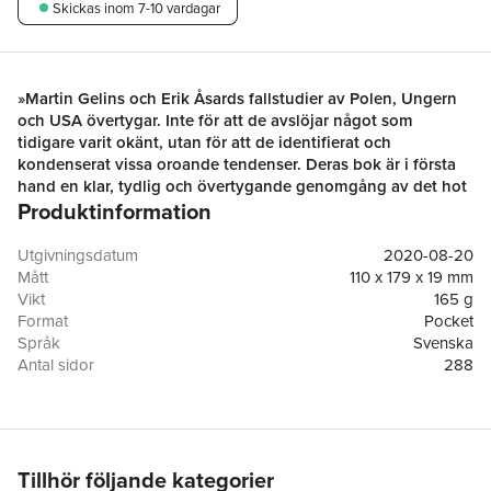
Skickas
inom 7-10 vardagar
»Martin Gelins och Erik Åsards fallstudier av Polen, Ungern
och USA övertygar. Inte för att de avslöjar något som
tidigare varit okänt, utan för att de identifierat och
kondenserat vissa oroande tendenser. Deras bok är i första
hand en klar, tydlig och övertygande genomgång av det hot
Produktinformation
som ligger i högerpopulismens dna.«
Göteborgs-Posten
Ett spöke från det förflutna hemsöker stora delar av världen:
högerpopulismen.
Utgivningsdatum
2020-08-20
Alltsedan början av 2000-talet har populistiska partier gått
Mått
110 x 179 x 19 mm
starkt framåt inte bara i Europa utan även i övriga världen.
Vikt
165 g
Framgångarna har i många fall ritat om ländernas politiska
Format
Pocket
landskap och skapat nya ledarfigurer som Viktor Orbán i
Språk
Svenska
Ungern, Rodrigo Duterte i Filippinerna och Donald Trump i
Antal sidor
288
USA.
Förlag
Historiska Media
Martin Gelins och Erik Åsards högaktuella bok
Hotet mot
ISBN
9789177893332
demokratin
är en skarpsynt skildring av högerpopulismens
återkomst. Hur påverkas den liberala demokratin i Europa och
USA? Är högerpopulismen ett reellt hot mot demokratin? Och
Tillhör följande kategorier