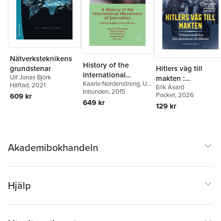
Nätverksteknikens
History of the
Hitlers väg till
grundstenar
International
Ulf Jonas Björk
makten :
Kaarle Nordenstreng
,
Ulf
Movement of
Häftad
, 2021
Erik Åsard
Weimarrepubliken
Jonas Björk
Inbunden
, 2015
,
Frank
Journalists
Pocket
, 2026
609 kr
från demokrati till
Beyersdorf
,
Svennik
649 kr
129 kr
Høyer
,
Epp Lauk
diktatur
Akademibokhandeln
Hjälp