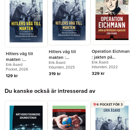
Björk, professor i mediekunskap i USA; Dag Blanck, chef för
Nord­amerikainstitutet, historiker, Uppsala.
Operation Eichma
Hitlers väg till
Hitlers väg till
: jakten på
makten :
makten :
Erik Åsard
Förintelsens
Erik Åsard
Weimarrepubliken
Erik Åsard
Weimarrepubliken
Inbunden
, 2022
Inbunden
, 2025
organisatör
från demokrati till
Pocket
, 2026
från demokrati till
329 kr
319 kr
diktatur
129 kr
diktatur
Hoppa över listan
Du kanske också är intresserad av
4 POCKET FÖR 3