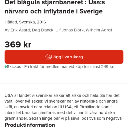
Det blågula stjärnbaneret : Usa:s
närvaro och inflytande i Sverige
Häftad, Svenska, 2016
Av
Erik Åsard
,
Dag Blanck
,
Ulf Jonas Björk
,
Wilhelm Agrell
369 kr
Lägg i varukorg
Skickas
.
Fri frakt för medlemmar vid köp för minst 249 kr.
USA är landet vi svenskar älskar att älska och hata. Så har det
varit i över två sekler. Vi svenskar har, av historiska och andra
skäl, en mycket nära relation till USA, ett förhållande som i
intensitet bara kan jämföras med det vi har till våra nordiska
grannländer. Sedan länge bär vi på såväl positiva som negativa
Produktinformation
känslor och åsikter om det stora landet i väster, skriver bokens