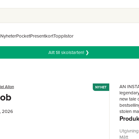
n
Nyheter
Pocket
Presentkort
Topplistor
Allt till skolstarten! ❯
AN INSTA
iel Allon
NYHET
legendary
Job
new tale 
bestselli
, 2026
stolen ma
Produk
a commiss
But when 
waters of
Utgivnin
recover a
Mått