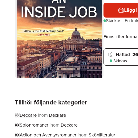
Lägg i
Skickas
.
Fri fr
Finns i fler format
Häftad
26
Skickas
Tillhör följande kategorier
Deckare
inom
Deckare
Spionromaner
inom
Deckare
Action och Äventyrsromaner
inom
Skönlitteratur