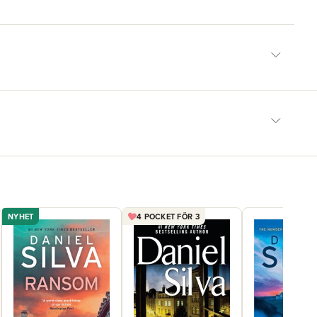
NYHET
4 POCKET FÖR 3