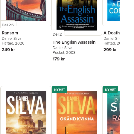
Del 26
Ransom
A Death in Cor
Del 2
Daniel Silva
Daniel Silva
The English Assassin
Häftad
, 2026
Häftad
, 2024
Daniel Silva
249 kr
299 kr
Pocket
, 2003
179 kr
NYHET
NYHET