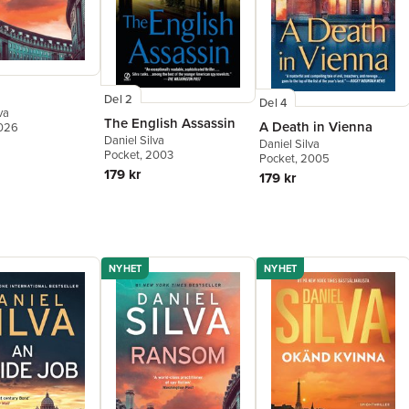
Del 2
Del 4
va
The English Assassin
A Death in Vienna
2026
Daniel Silva
Daniel Silva
Pocket
, 2003
Pocket
, 2005
179 kr
179 kr
NYHET
NYHET