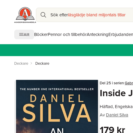
Sök efter
läsglädje bland miljontals titlar
Böcker
Pennor och tillbehör
Anteckning
Erbjudande
Allt
Deckare
Deckare
Del 25 i serien
Gabr
Inside 
Häftad, Engelska
Av
Daniel Silva
179 kr