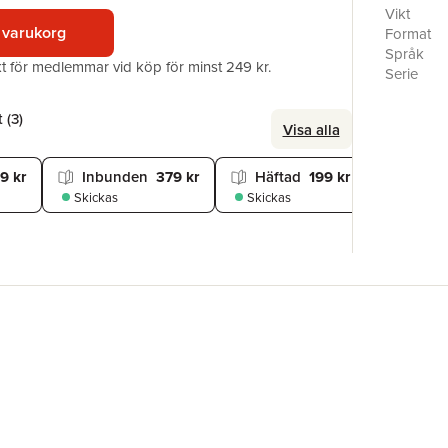
portrait o
Vikt
storeroom
 varukorg
Format
misattrib
Språk
akt för medlemmar vid köp för minst 249 kr.
artist. B
Serie
notices w
Antal sid
outage. N
Förlag
 (
3
)
Visa alla
theft – a
ISBN
grave in 
Miljömärk
face.Reade
9 kr
Inbunden
379 kr
Häftad
199 kr
Reader Re
Skickas
Skickas
Review ⭐⭐
Reader 