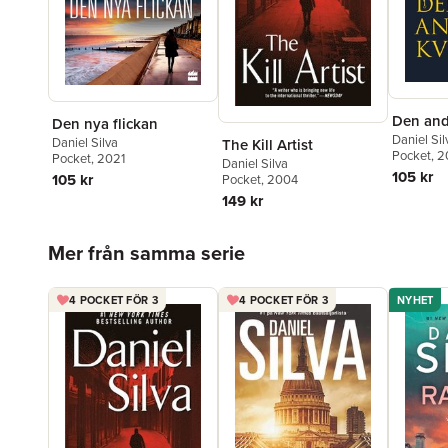
Den and
Den nya flickan
Daniel Sil
Daniel Silva
The Kill Artist
Pocket
, 
Pocket
, 2021
Daniel Silva
105 kr
105 kr
Pocket
, 2004
149 kr
Hoppa över listan
Mer från samma serie
4 POCKET FÖR 3
4 POCKET FÖR 3
NYHET