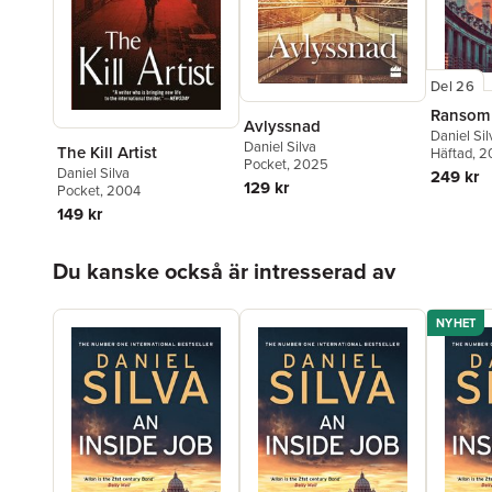
Del 26
Ransom
Avlyssnad
Daniel Sil
Daniel Silva
The Kill Artist
Häftad
, 
Pocket
, 2025
Daniel Silva
249 kr
129 kr
Pocket
, 2004
149 kr
Hoppa över listan
Du kanske också är intresserad av
NYHET