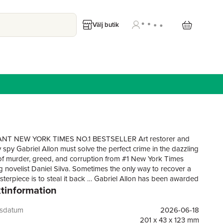
Välj butik
NT NEW YORK TIMES NO.1 BESTSELLER Art restorer and
 spy Gabriel Allon must solve the perfect crime in the dazzling
of murder, greed, and corruption from #1 New York Times
ng novelist Daniel Silva. Sometimes the only way to recover a
sterpiece is to steal it back … Gabriel Allon has been awarded
tinformation
ion to restore one of the most important paintings in Venice.
he discovers the body of a mysterious woman floating in the
 the Venetian Lagoon, he finds himself in a desperate race to
gsdatum
2026-06-18
 lost masterpiece by Leonardo da Vinci.The painting, a
201 x 43 x 123 mm