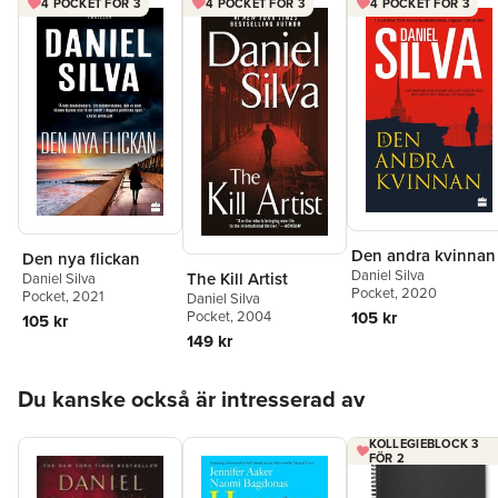
4 POCKET FÖR 3
4 POCKET FÖR 3
4 POCKET FÖR 3
Den andra kvinnan
Den nya flickan
Daniel Silva
The Kill Artist
Daniel Silva
Pocket
, 2020
Pocket
, 2021
Daniel Silva
Pocket
, 2004
105 kr
105 kr
149 kr
Hoppa över listan
Du kanske också är intresserad av
KOLLEGIEBLOCK 3
FÖR 2