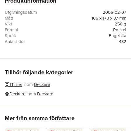
Produktinformation
Utgivningsdatum
2006-02-07
Mått
106 x 170 x 37 mm
Vikt
250 g
Format
Pocket
Språk
Engelska
Antal sidor
432
Förlag
Berkley Books
ISBN
9780451215734
Tillhör följande kategorier
Thriller
inom
Deckare
Deckare
inom
Deckare
Hoppa över listan
Mer från samma författare