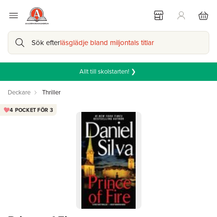
Sök efter
läsglädje bland miljontals titlar
Allt till skolstarten! ❯
Deckare
Thriller
4 POCKET FÖR 3