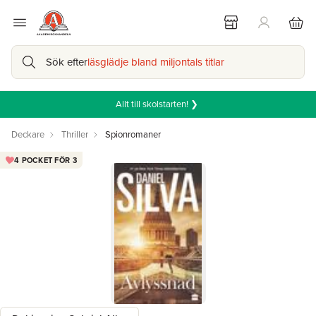
Sök efter
läsglädje bland miljontals titlar
Allt till skolstarten! ❯
Deckare
Thriller
Spionromaner
4 POCKET FÖR 3