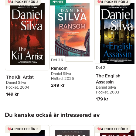
4 POCKET FÖR 3
NYHET
4 POCKET FÖR 3
Del 26
Del 2
Ransom
Daniel Silva
The English
The Kill Artist
Häftad
, 2026
Assassin
Daniel Silva
249 kr
Pocket
, 2004
Daniel Silva
Pocket
, 2003
149 kr
179 kr
Hoppa över listan
Du kanske också är intresserad av
4 POCKET FÖR 3
4 POCKET FÖR 3