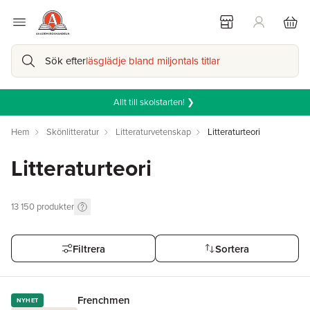
Sök efter
läsglädje bland miljontals titlar
Allt till skolstarten! ❯
Hem
Skönlitteratur
Litteraturvetenskap
Litteraturteori
Litteraturteori
13 150
produkter
Filtrera
Sortera
Frenchmen
NYHET