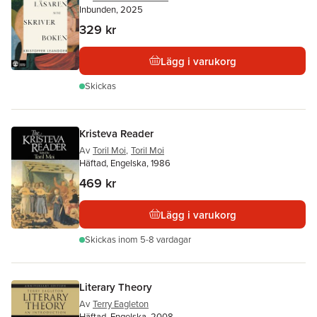
Inbunden, 2025
329 kr
Lägg i varukorg
Skickas
Kristeva Reader
Av
Toril Moi
,
Toril Moi
Häftad, Engelska, 1986
469 kr
Lägg i varukorg
Skickas
inom 5-8 vardagar
Literary Theory
Av
Terry Eagleton
Häftad, Engelska, 2008