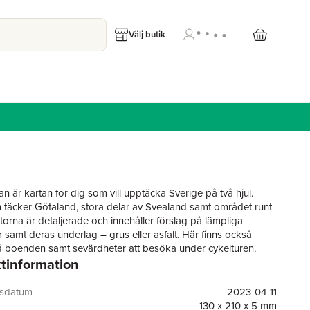
Välj butik
n är kartan för dig som vill upptäcka Sverige på två hjul.
n täcker Götaland, stora delar av Svealand samt området runt
rtorna är detaljerade och innehåller förslag på lämpliga
r samt deras underlag – grus eller asfalt. Här finns också
å boenden samt sevärdheter att besöka under cykelturen.
tinformation
gsdatum
2023-04-11
130 x 210 x 5 mm