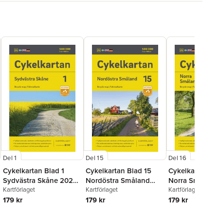
Del 1
Del 15
Del 16
Cykelkartan Blad 1
Cykelkartan Blad 15
Cykelkartan Bl
Sydvästra Skåne 2023-
Nordöstra Småland
Norra Småland
2025
Kartförlaget
2023-2025
Kartförlaget
2023-2025
Kartförlaget
179 kr
179 kr
179 kr