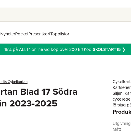
n
Nyheter
Pocket
Presentkort
Topplistor
15% på ALLT* online vid köp över 300 kr! Kod
SKOLSTART15
❯
Cykelkarta
edts Cykelkartan
Kartserie
rtan Blad 17 Södra
Siljan. Ka
cykellede
än 2023-2025
förslag p
Produk
Utgivnin
Mått