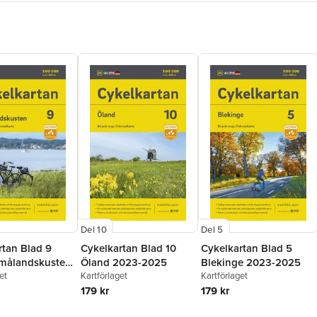
Del 10
Del 5
rtan Blad 9
Cykelkartan Blad 10
Cykelkartan Blad 5
målandskusten
Öland 2023-2025
Blekinge 2023-2025
025
et
Kartförlaget
Kartförlaget
179 kr
179 kr