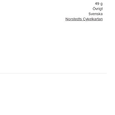
49 g
Övrigt
Svenska
Norstedts Cykelkartan
or
1
1
Kartförlaget
9789189427334