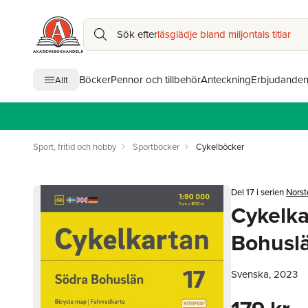
Sök efter
läsglädje bland miljontals titlar
Böcker
Pennor och tillbehör
Anteckning
Erbjudande
Allt
Sport, fritid och hobby
Sportböcker
Cykelböcker
Del 17 i serien
Norst
Cykelka
Bohusl
Svenska, 2023