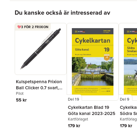
Hoppa över listan
Du kanske också är intresserad av
3 FÖR 2 FRIXION
Kulspetspenna Frixion
Ball Clicker 0.7 svart,
raderbar
Pilot
Del 19
Del 9
55 kr
Cykelkartan Blad 19
Cykelka
Göta kanal 2023-2025
Södra S
Kartförlaget
2023-2
Kartförlag
179 kr
179 kr