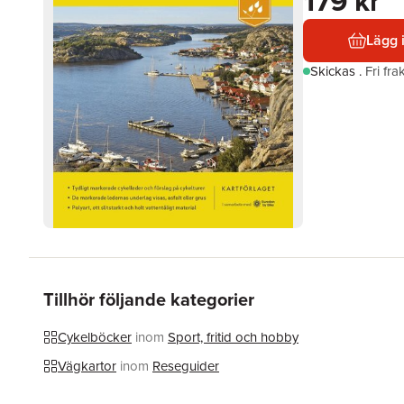
179 kr
Lägg 
Skickas
.
Fri fr
Tillhör följande kategorier
Cykelböcker
inom
Sport, fritid och hobby
Vägkartor
inom
Reseguider