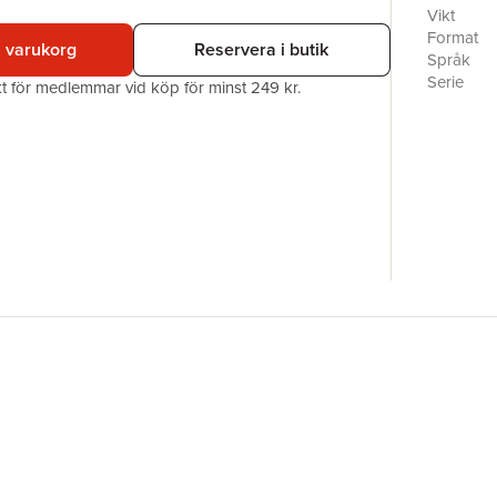
Vikt
Format
i varukorg
Reservera i butik
Språk
Serie
akt för medlemmar vid köp för minst 249 kr.
Antal sid
Upplaga
Förlag
ISBN