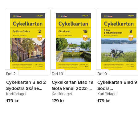
Del 2
Del 19
Del 9
Cykelkartan Blad 2
Cykelkartan Blad 19
Cykelkartan Blad 9
Sydöstra Skåne
Göta kanal 2023-
Södra
Kartförlaget
Kartförlaget
Kartförlaget
2023-2025
2025
Smålandskusten
179 kr
179 kr
2023-2025
179 kr