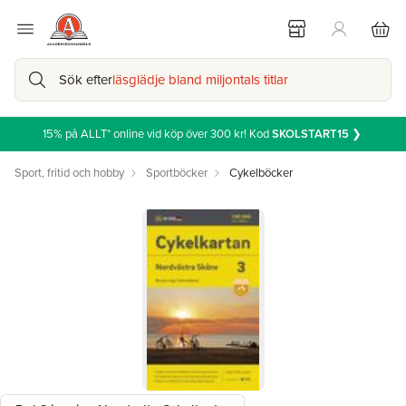
Sök efter
läsglädje bland miljontals titlar
15% på ALLT* online vid köp över 300 kr! Kod
SKOLSTART15
❯
Sport, fritid och hobby
Sportböcker
Cykelböcker