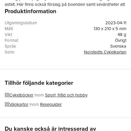
asfalt. Här finns också förslag på boenden samt sevärdheter att
Produktinformation
besöka under cykelturen.
Utgivningsdatum
2023-04-11
Mått
130 x 210 x 5 mm
Vikt
48 g
Format
Övrigt
Språk
Svenska
Serie
Norstedts Cykelkartan
Antal sidor
1
Upplaga
1
Förlag
Kartförlaget
ISBN
9789189427198
Tillhör följande kategorier
Cykelböcker
inom
Sport, fritid och hobby
Vägkartor
inom
Reseguider
Hoppa över listan
Du kanske också är intresserad av