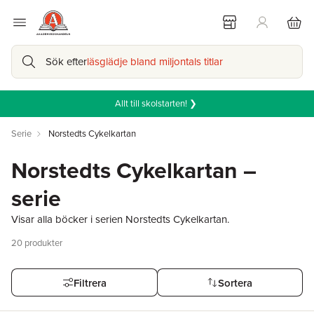
Sök efter
läsglädje bland miljontals titlar
Allt till skolstarten! ❯
Serie
Norstedts Cykelkartan
Norstedts Cykelkartan –
serie
Visar alla böcker i serien Norstedts Cykelkartan.
20
produkter
Filtrera
Sortera