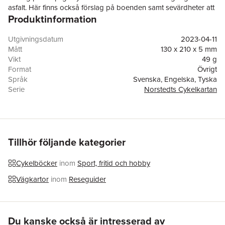
asfalt. Här finns också förslag på boenden samt sevärdheter att
Produktinformation
besöka under cykelturen.
Utgivningsdatum
2023-04-11
Mått
130 x 210 x 5 mm
Vikt
49 g
Format
Övrigt
Språk
Svenska, Engelska, Tyska
Serie
Norstedts Cykelkartan
Antal sidor
1
Upplaga
1
Förlag
Kartförlaget
ISBN
9789189427174
Tillhör följande kategorier
Cykelböcker
inom
Sport, fritid och hobby
Vägkartor
inom
Reseguider
Hoppa över listan
Du kanske också är intresserad av