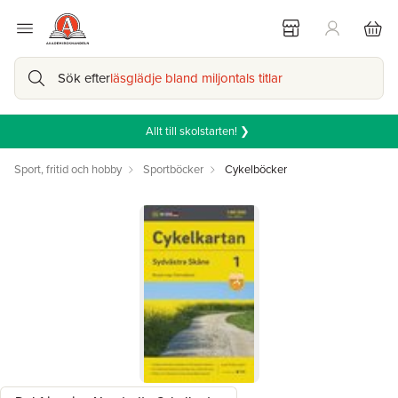
Sök efter
läsglädje bland miljontals titlar
Allt till skolstarten! ❯
Sport, fritid och hobby
Sportböcker
Cykelböcker