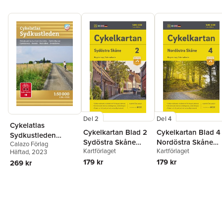
Del 2
Del 4
Cykelatlas
Cykelkartan Blad 2
Cykelkartan Blad 4
Sydkustleden
Sydöstra Skåne
Nordöstra Skåne
Calazo Förlag
1:50.000
Kartförlaget
Kartförlaget
2023-2025
2023-2025
Häftad
, 2023
179 kr
179 kr
269 kr