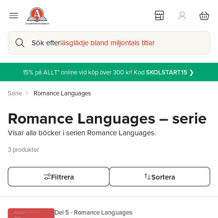
Sök efter
läsglädje bland miljontals titlar
15% på ALLT* online vid köp över 300 kr! Kod
SKOLSTART15
❯
Serie
Romance Languages
Romance Languages – serie
Visar alla böcker i serien Romance Languages.
3
produkter
Filtrera
Sortera
Del 5 - Romance Languages