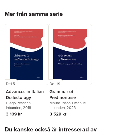
Hoppa över listan
Mer från samma serie
Del 5
Del 19
Advances in Italian
Grammar of
Dialectology
Piedmontese
Diego Pescarini
Mauro Tosco
,
Emanuele
Inbunden
, 2018
Miola
Inbunden
,
Nicola Duberti
, 2023
3 109 kr
3 529 kr
Hoppa över listan
Du kanske också är intresserad av