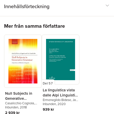
Innehållsförteckning
Hoppa över listan
Mer från samma författare
Del 57
La linguistica vista
Null Subjects in
dalle Alpi Linguistic
Generative
views from the Alps
Ermenegildo Bidese
,
Jan
Grammar
Casalicchio Cognola
,
Casalicchio
Inbunden
, 2020
,
Manuela
Federica Cognola
Inbunden
, 2018
,
Jan
Caterina Moroni
939 kr
Casalicchio
2 939 kr