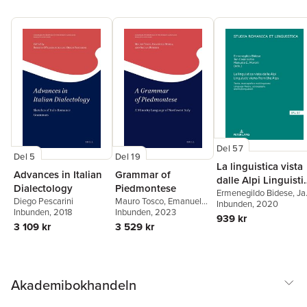
Del 57
Del 5
Del 19
La linguistica vista
Advances in Italian
Grammar of
dalle Alpi Linguisti
Dialectology
Piedmontese
views from the Alp
Ermenegildo Bidese
,
Ja
Diego Pescarini
Mauro Tosco
,
Emanuele
Casalicchio
Inbunden
, 2020
,
Manuela
Inbunden
, 2018
Miola
Inbunden
,
Nicola Duberti
, 2023
Caterina Moroni
939 kr
3 109 kr
3 529 kr
Akademibokhandeln