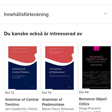
Innehållsförteckning
Hoppa över listan
Du kanske också är intresserad av
Del 44
Del 13
Del 19
Romance Object
Grammar of Central
Grammar of
Clitics
Trentino
Piedmontese
Diego Pescarini
Jan Casalicchio
,
Patrizia
Mauro Tosco
,
Emanuele