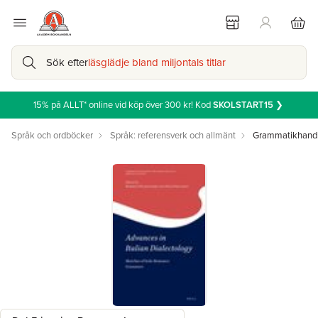
Sök efter
läsglädje bland miljontals titlar
15% på ALLT* online vid köp över 300 kr! Kod
SKOLSTART15
❯
Språk och ordböcker
Språk: referensverk och allmänt
Grammatikhand