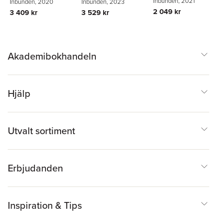
Inbunden
, 2021
Cordin
Inbunden
, 2020
Miola
Inbunden
,
Nicola Duberti
, 2023
2 049 kr
3 409 kr
3 529 kr
Akademibokhandeln
Hjälp
Utvalt sortiment
Erbjudanden
Inspiration & Tips