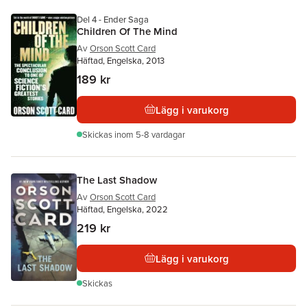
Del 4 - Ender Saga
Children Of The Mind
Av
Orson Scott Card
Häftad, Engelska, 2013
189 kr
Lägg i varukorg
Skickas
inom 5-8 vardagar
The Last Shadow
Av
Orson Scott Card
Häftad, Engelska, 2022
219 kr
Lägg i varukorg
Skickas