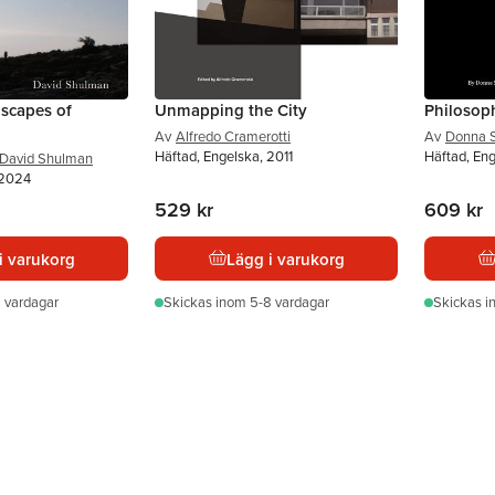
dscapes of
Unmapping the City
Philosoph
Av
Alfredo Cramerotti
Av
Donna S
Häftad, Engelska, 2011
Häftad, En
David Shulman
 2024
529 kr
609 kr
i varukorg
Lägg i varukorg
 vardagar
Skickas
inom 5-8 vardagar
Skickas
i