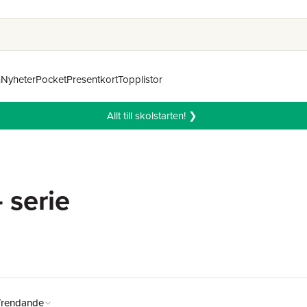
n
Nyheter
Pocket
Presentkort
Topplistor
Allt till skolstarten! ❯
 serie
Trendande