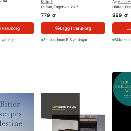
 2014
Kelin, II
Av
Anne M
Häftad, Engelska, 2015
Häftad, En
779 kr
889 kr
i varukorg
Lägg i varukorg
 vardagar
Skickas
inom 5-8 vardagar
Skickas
i