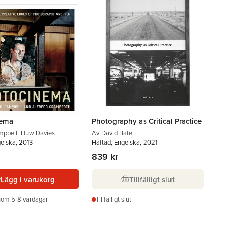
nema
Photography as Critical Practice
mpbell
,
Huw Davies
Av
David Bate
elska, 2013
Häftad, Engelska, 2021
839 kr
Lägg i varukorg
Tillfälligt slut
nom 5-8 vardagar
Tillfälligt slut