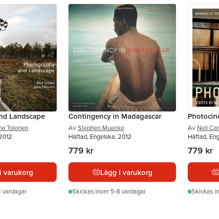
nd Landscape
Contingency in Madagascar
Photoci
ha Tolonen
Av
Stephen Muecke
Av
Neil Ca
 2012
Häftad, Engelska, 2012
Häftad, Eng
779 kr
779 kr
i varukorg
Lägg i varukorg
 vardagar
Skickas
inom 5-8 vardagar
Skickas
i