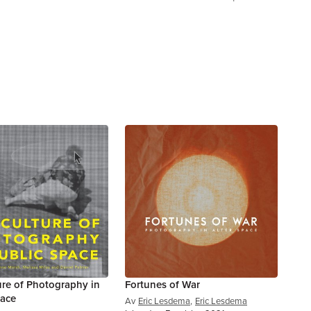
ure of Photography in
Fortunes of War
pace
Av
Eric Lesdema
,
Eric Lesdema