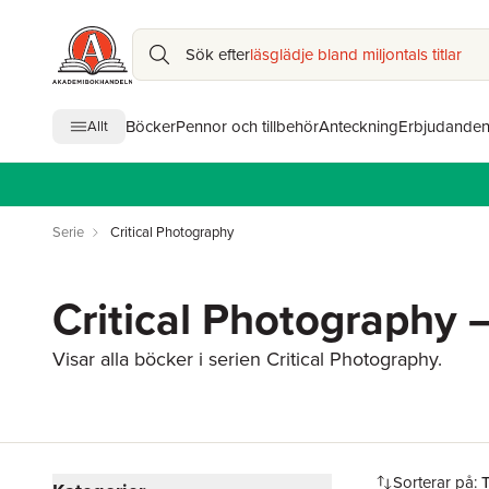
Sök efter
läsglädje bland miljontals titlar
Böcker
Pennor och tillbehör
Anteckning
Erbjudande
Allt
Serie
Critical Photography
Critical Photography –
Visar alla böcker i serien Critical Photography.
Hoppa över filtreringsmeny
Sorterar på: