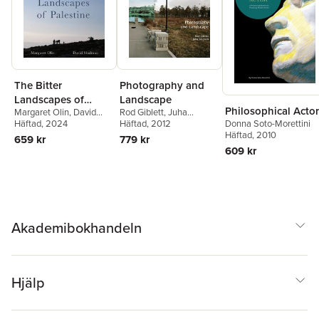
The Bitter
Photography and
Landscapes of
Landscape
Philosophical Actor
Margaret Olin
,
David
Rod Giblett
,
Juha
Palestine
Shulman
Häftad
, 2024
Tolonen
Häftad
, 2012
Donna Soto-Morettini
Häftad
, 2010
659 kr
779 kr
609 kr
Akademibokhandeln
Hjälp