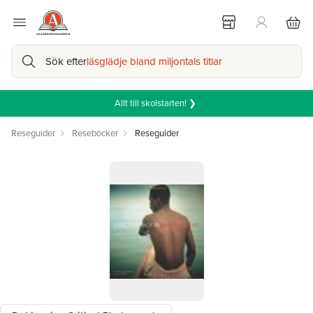
Sök efter
läsglädje bland miljontals titlar
Allt till skolstarten! ❯
Reseguider
Reseböcker
Reseguider