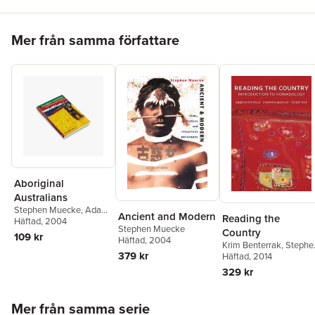
Hoppa över listan
Mer från samma författare
Aboriginal
Australians
Stephen Muecke
,
Adam
Ancient and Modern
Reading the
Shoemaker
Häftad
, 2004
Stephen Muecke
Country
109 kr
Häftad
, 2004
Krim Benterrak
,
Stephe
379 kr
Muecke
Häftad
, 2014
,
Paddy Roe
329 kr
Hoppa över listan
Mer från samma serie