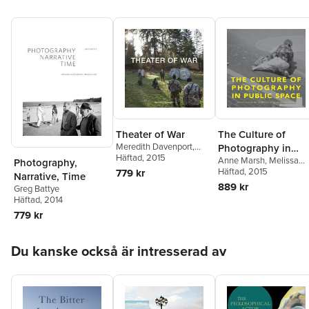
Theater of War
The Culture of
Meredith Davenport
,
Photography in
Daniel A. Kelin, II
Häftad
, 2015
Anne Marsh
,
Melissa
Public Space
Photography,
Miles
Häftad
,
Daniel Palmer
, 2015
779 kr
Narrative, Time
889 kr
Greg Battye
Häftad
, 2014
779 kr
Hoppa över listan
Du kanske också är intresserad av