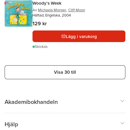
Woody’s Week
Av
Michaela Morgan
,
Cliff Moon
Häftad, Engelska, 2004
129 kr
Lägg i varukorg
Skickas
Visa 30 till
Akademibokhandeln
Hjälp