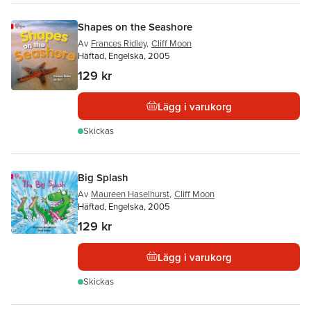
Shapes on the Seashore
Av
Frances Ridley
,
Cliff Moon
Häftad, Engelska, 2005
129 kr
Lägg i varukorg
Skickas
Big Splash
Av
Maureen Haselhurst
,
Cliff Moon
Häftad, Engelska, 2005
129 kr
Lägg i varukorg
Skickas