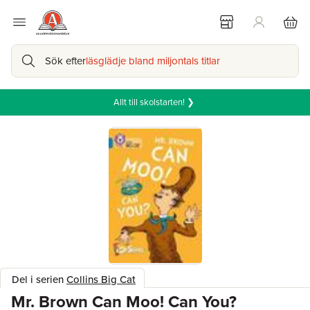
Sök efter
läsglädje bland miljontals titlar
Allt till skolstarten! ❯
Del i serien
Collins Big Cat
Mr. Brown Can Moo! Can You?