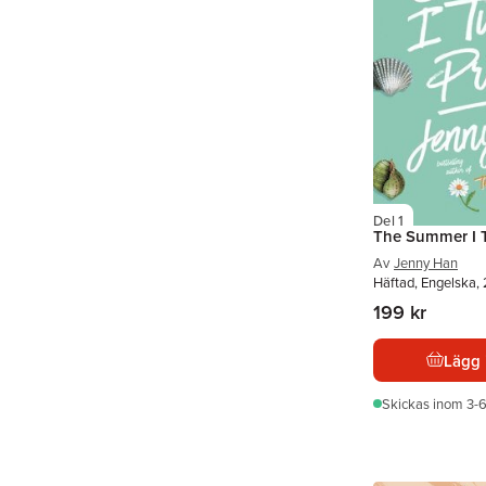
Del 1
The Summer I T
Av
Jenny Han
Häftad, Engelska,
199 kr
Lägg 
Skickas
inom 3-6