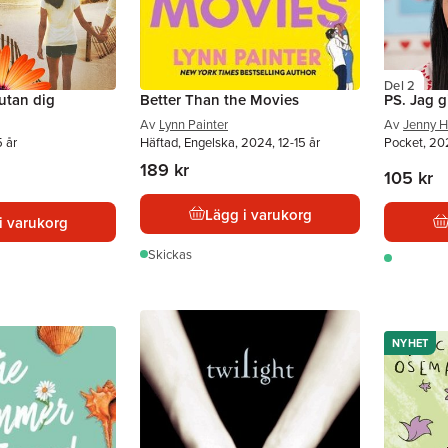
Del 2
utan dig
Better Than the Movies
PS. Jag g
Av
Lynn Painter
Av
Jenny 
5 år
Häftad, Engelska, 2024, 12-15 år
Pocket, 202
189 kr
105 kr
Lägg i varukorg
i varukorg
Skickas
NYHET