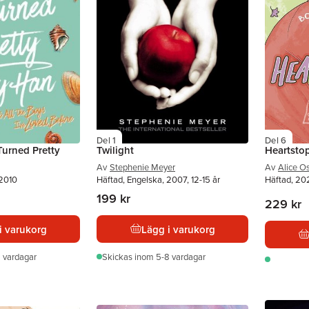
Del 1
Del 6
urned Pretty
Twilight
Heartsto
Av
Stephenie Meyer
Av
Alice 
 2010
Häftad, Engelska, 2007, 12-15 år
Häftad, 202
199 kr
229 kr
i varukorg
Lägg i varukorg
 vardagar
Skickas
inom 5-8 vardagar