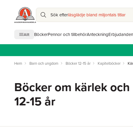
Sök efter
läsglädje bland miljontals titlar
Böcker
Pennor och tillbehör
Anteckning
Erbjudande
Allt
Hem
Barn och ungdom
Böcker 12-15 år
Kapitelböcker
Kär
Böcker om kärlek och 
12-15 år