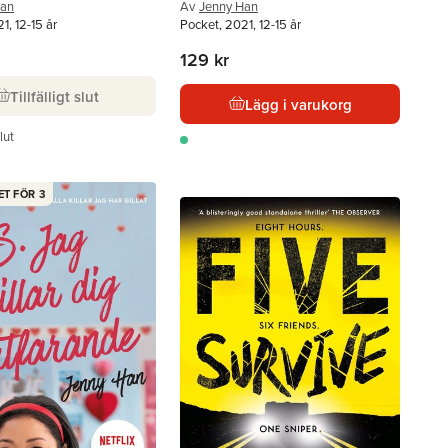
Han
Av
Jenny Han
1, 12-15 år
Pocket, 2021, 12-15 år
129 kr
Tillfälligt slut
Lägg i varukorg
slut
ET FÖR 3