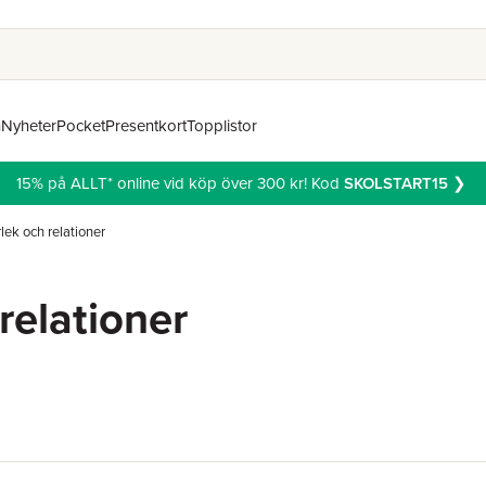
n
Nyheter
Pocket
Presentkort
Topplistor
15% på ALLT* online vid köp över 300 kr! Kod
SKOLSTART15
❯
lek och relationer
relationer