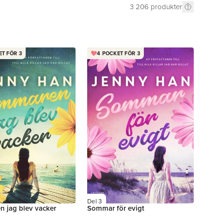
3 206
produkter
ET FÖR 3
4 POCKET FÖR 3
Del 3
 jag blev vacker
Sommar för evigt