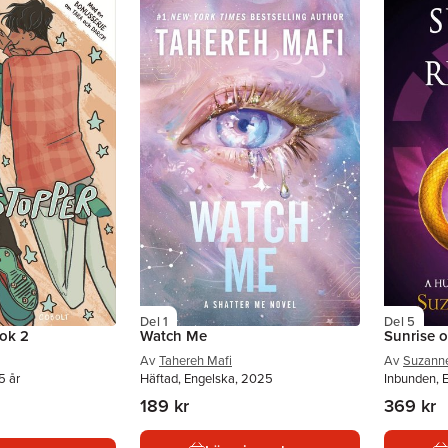
Del 1
Del 5
ok 2
Watch Me
Sunrise 
Av
Tahereh Mafi
Av
Suzanne
5 år
Häftad, Engelska, 2025
Inbunden, 
189 kr
369 kr