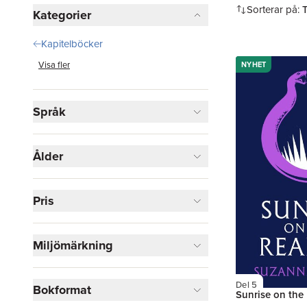
Hoppa över filtreringsmeny
Sorterar på:
Kategorier
Kapitelböcker
Visa fler
NYHET
Språk
Ålder
Pris
Miljömärkning
Del 5
Bokformat
Sunrise on the