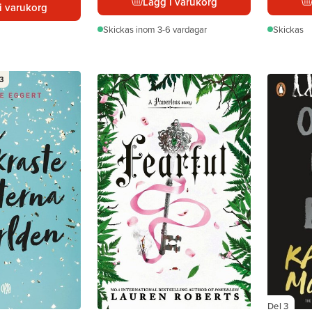
Lägg i varukorg
i varukorg
Skickas
inom 3-6 vardagar
Skickas
3
Del 3