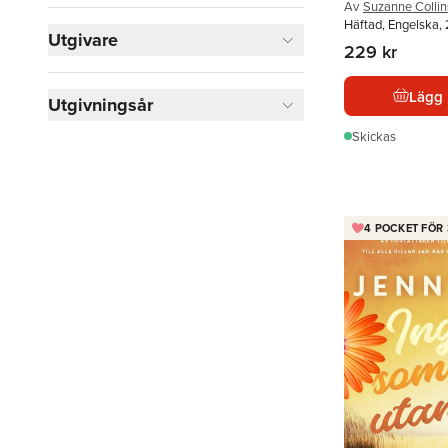
Av
Suzanne Collin
Häftad, Engelska,
Utgivare
229 kr
Lägg 
Utgivningsår
Skickas
4 POCKET FÖR 