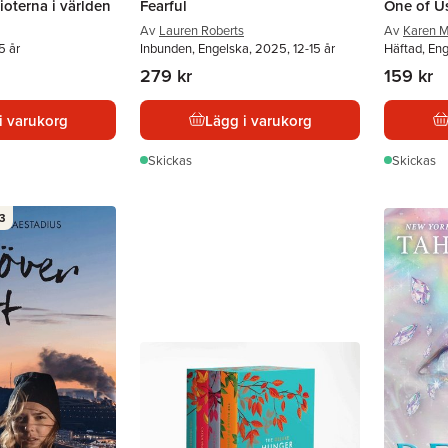
ioterna i världen
Fearful
One of Us
Av
Lauren Roberts
Av
Karen 
5 år
Inbunden, Engelska, 2025, 12-15 år
Häftad, En
279 kr
159 kr
i varukorg
Lägg i varukorg
Skickas
Skickas
3