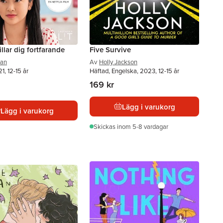
illar dig fortfarande
Five Survive
Han
Av
Holly Jackson
1, 12-15 år
Häftad, Engelska, 2023, 12-15 år
169 kr
Lägg i varukorg
Lägg i varukorg
Skickas
inom 5-8 vardagar