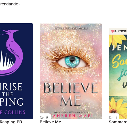
Trendande
4 POCK
Del 5
Del 1
 Reaping PB
Believe Me
Sommaren