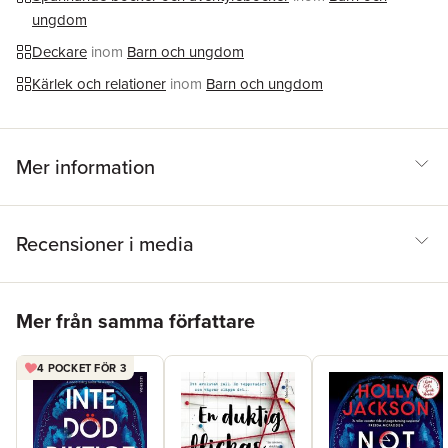
commencing 12/12/2022.
the UK using 100% renewable electricity.
ungdom
Deckare
inom
Barn och ungdom
Kärlek och relationer
inom
Barn och ungdom
Mer information
Recensioner i media
Hoppa över listan
Mer från samma författare
4 POCKET FÖR 3