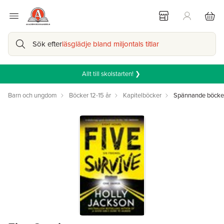
Sök efter
läsglädje bland miljontals titlar
Allt till skolstarten! ❯
Barn och ungdom
Böcker 12-15 år
Kapitelböcker
Spännande böcker