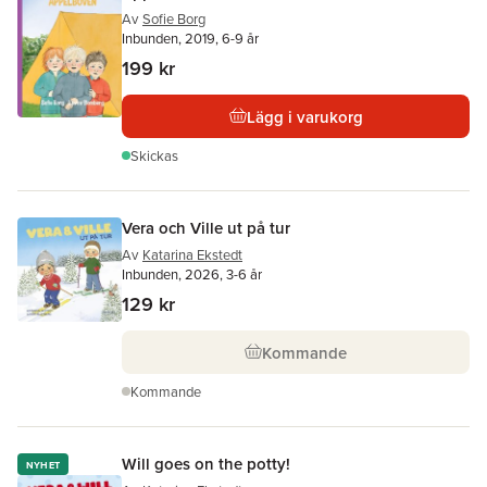
Av
Sofie Borg
Inbunden, 2019, 6-9 år
199 kr
Lägg i varukorg
Skickas
Vera och Ville ut på tur
Av
Katarina Ekstedt
Inbunden, 2026, 3-6 år
129 kr
Kommande
Kommande
Will goes on the potty!
NYHET