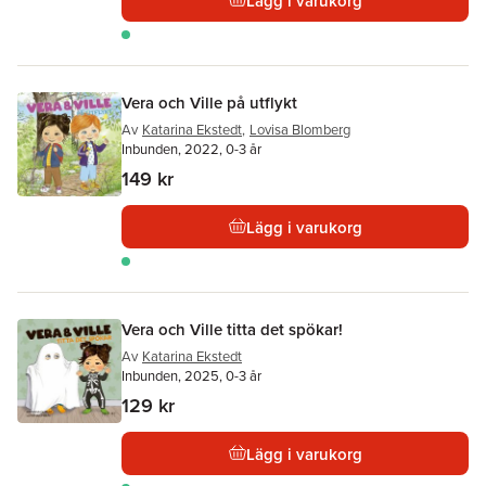
Lägg i varukorg
Vera och Ville på utflykt
Av
Katarina Ekstedt
,
Lovisa Blomberg
Inbunden, 2022, 0-3 år
149 kr
Lägg i varukorg
Vera och Ville titta det spökar!
Av
Katarina Ekstedt
Inbunden, 2025, 0-3 år
129 kr
Lägg i varukorg