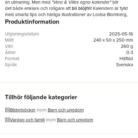
en utmaning. Men med
"Vera & Villes egna kalender"
blir
det både enklare och roligare att
bli blöjfri!
Kalendern är fylld
med smarta tips och härliga illustrationer av Lovisa Blomberg,
Produktinformation
och självklart kommer det med massor av roliga kiss-
och bajsklistermärken.
Utgivningsdatum
2025-05-16
Bilderna är inspirerade av den populära småbarnsserien "Vera
Mått
240 x 50 x 250 mm
& Ville" och Lovisa Blombergs härliga illustrationer.
Vikt
260 g
Ålder
0-3
Format
Häftad
Språk
Svenska
Läsålder
0-3
Serie
Vera och Ville
Förlag
Triumf Förlag
Illustratör
Lovisa Blomberg
ISBN
9789189839120
Tillhör följande kategorier
Miljömärkning
FSC
Bilderböcker
inom
Barn och ungdom
Vardag och familj
inom
Barn och ungdom