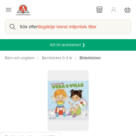
Sök efter
läsglädje bland miljontals titlar
Allt till skolstarten! ❯
Barn och ungdom
Barnböcker 0-3 år
Bilderböcker