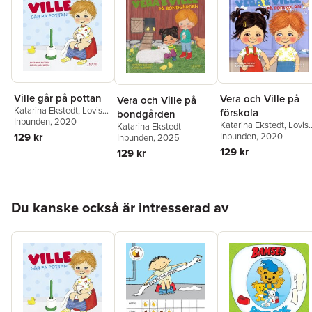
Ville går på pottan
Vera och Ville på
Vera och Ville på
Katarina Ekstedt
,
Lovisa
förskola
bondgården
Blomberg
Inbunden
, 2020
Katarina Ekstedt
,
Lovis
Katarina Ekstedt
Blomberg
Inbunden
, 2020
129 kr
Inbunden
, 2025
129 kr
129 kr
Hoppa över listan
Du kanske också är intresserad av