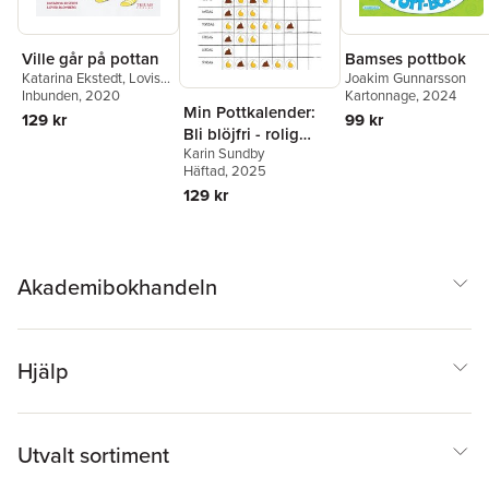
Bamses pottbok
Ville går på pottan
Joakim Gunnarsson
Katarina Ekstedt
,
Lovisa
Kartonnage
, 2024
Blomberg
Inbunden
, 2020
Min Pottkalender:
99 kr
129 kr
Bli blöjfri - rolig
Karin Sundby
potträning med
Häftad
, 2025
kiss- och
129 kr
bajsklistermärken
Akademibokhandeln
Hjälp
Utvalt sortiment