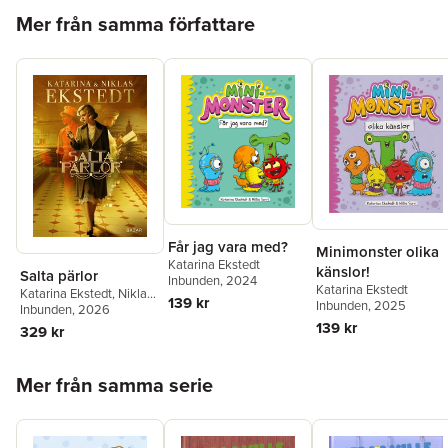
Hoppa över listan
Mer från samma författare
Får jag vara med?
Minimonster olika
Katarina Ekstedt
känslor!
Salta pärlor
Inbunden
, 2024
Katarina Ekstedt
Katarina Ekstedt
,
Niklas
139 kr
Inbunden
, 2025
Ekstedt
Inbunden
, 2026
139 kr
329 kr
Hoppa över listan
Mer från samma serie