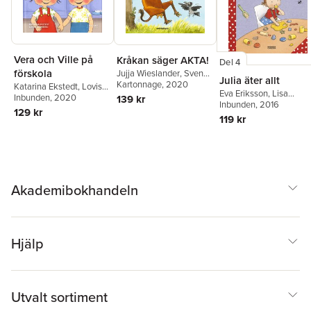
Vera och Ville på
Kråkan säger AKTA!
Del 4
förskola
Jujja Wieslander
,
Sven
Julia äter allt
Nordqvist
Kartonnage
, 2020
Katarina Ekstedt
,
Lovisa
Eva Eriksson
,
Lisa
Blomberg
Inbunden
, 2020
139 kr
Moroni
Inbunden
, 2016
129 kr
119 kr
Akademibokhandeln
Hjälp
Utvalt sortiment