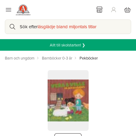
Sök efter
läsglädje bland miljontals titlar
Allt till skolstarten! ❯
Barn och ungdom
Barnböcker 0-3 år
Pekböcker