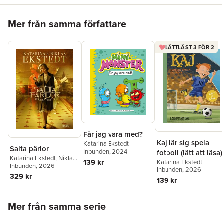
Hoppa över listan
Mer från samma författare
LÄTTLÄST 3 FÖR 2
Får jag vara med?
Kaj lär sig spela
Katarina Ekstedt
Salta pärlor
Inbunden
, 2024
fotboll (lätt att läsa)
Katarina Ekstedt
,
Niklas
139 kr
Katarina Ekstedt
Ekstedt
Inbunden
, 2026
Inbunden
, 2026
329 kr
139 kr
Hoppa över listan
Mer från samma serie