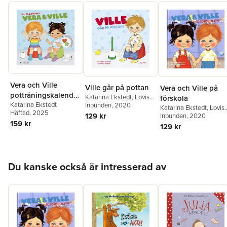
Vera och Ville
Ville går på pottan
Vera och Ville på
potträningskalender
Katarina Ekstedt
,
Lovisa
förskola
- Bli blöjfri!
Katarina Ekstedt
Blomberg
Inbunden
, 2020
Katarina Ekstedt
,
Lovis
Häftad
, 2025
129 kr
Blomberg
Inbunden
, 2020
159 kr
129 kr
Hoppa över listan
Du kanske också är intresserad av