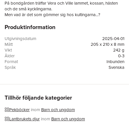
På bondgården träffar Vera och Ville lammet, kossan, hästen
och de små kycklingarna.
Men vad är det som gömmer sig hos kultingarna...?
Produktinformation
I den nya bokserien om
"Ville och Vera"
för de allra minsta, är
igenkänningsfaktorn för det lilla barnet stor. Och både miljöerna
och leken lyfts på ett fantastiskt sätt med Lovisa Blombergs
Utgivningsdatum
2025-04-01
härliga illustrationer.
Mått
205 x 210 x 8 mm
"Vera & Ville på bondgården"
är del 16 i den populära serien
Vikt
242 g
om
"Vera & Ville"
skriven av Katarina Ekstedt.
Ålder
0-3
Format
Inbunden
Språk
Svenska
Läsålder
0-3
Serie
Vera och Ville
Antal sidor
30
Förlag
Triumf Förlag
Illustratör
Lovisa Blomberg
Tillhör följande kategorier
ISBN
9789189839106
Miljömärkning
FSC
Pekböcker
inom
Barn och ungdom
Lantbrukets djur
inom
Barn och ungdom