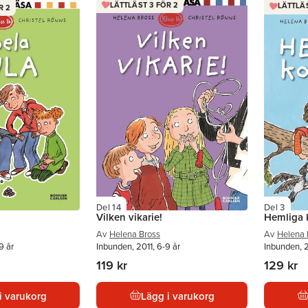
LÄTTLÄST 3 FÖR 2
LÄTTLÄS
R 2
Del 14
Del 3
Vilken vikarie!
Hemliga 
Av
Helena Bross
Av
Helena 
9 år
Inbunden, 2011, 6-9 år
Inbunden, 
119 kr
129 kr
i varukorg
Lägg i varukorg