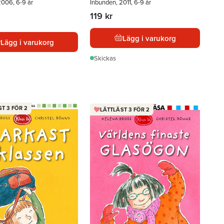
2006, 6-9 år
Inbunden, 2011, 6-9 år
119 kr
Lägg i varukorg
Lägg i varukorg
Skickas
T 3 FÖR 2
LÄTTLÄST 3 FÖR 2