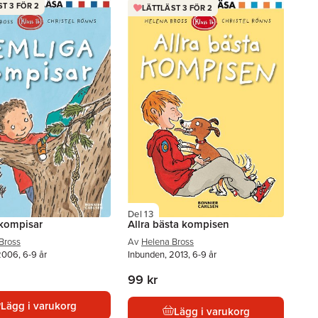
T 3 FÖR 2
LÄTTLÄST 3 FÖR 2
Del 13
kompisar
Allra bästa kompisen
Bross
Av
Helena Bross
2006, 6-9 år
Inbunden, 2013, 6-9 år
99 kr
Lägg i varukorg
Lägg i varukorg