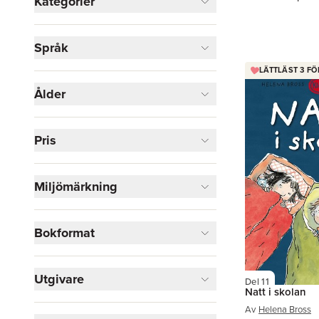
Kategorier
Böcker
Språk
Barn och ungdom
40
LÄTTLÄST 3 FÖ
Visa fler
Ålder
Visa fler
Pris
Miljömärkning
Bokformat
Utgivare
Del 11
Natt i skolan
Av
Helena Bross