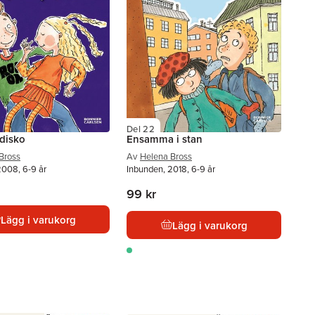
Del 22
 disko
Ensamma i stan
Bross
Av
Helena Bross
2008, 6-9 år
Inbunden, 2018, 6-9 år
99 kr
Lägg i varukorg
Lägg i varukorg