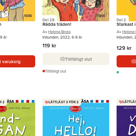
Del 26
Del 2
n
Rädda träden!
Starkast 
Av
Helena Bross
Av
Helena 
9 år
Inbunden, 2022, 6-9 år
Inbunden, 
119 kr
129 kr
Tillfälligt slut
i varukorg
Tillfälligt slut
LÄTTLÄS
R 2
LÄTTLÄST 3 FÖR 2