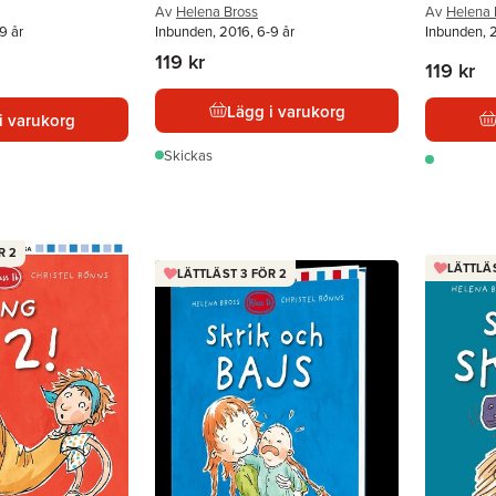
Av
Helena Bross
Av
Helena 
9 år
Inbunden, 2016, 6-9 år
Inbunden, 2
119 kr
119 kr
Lägg i varukorg
i varukorg
Skickas
R 2
LÄTTLÄS
LÄTTLÄST 3 FÖR 2