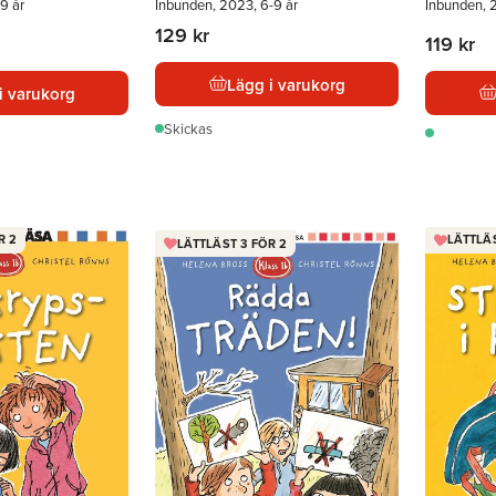
9 år
Inbunden, 2023, 6-9 år
Inbunden, 
129 kr
119 kr
Lägg i varukorg
i varukorg
Skickas
R 2
LÄTTLÄS
LÄTTLÄST 3 FÖR 2