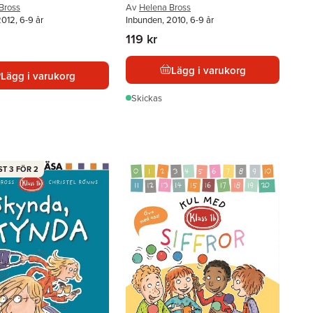
Bross
Av
Helena Bross
012, 6-9 år
Inbunden, 2010, 6-9 år
119 kr
Lägg i varukorg
Lägg i varukorg
Skickas
T 3 FÖR 2