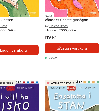
Del 4
i klassen
Världens finaste glasögon
Bross
Av
Helena Bross
2006, 6-9 år
Inbunden, 2006, 6-9 år
119 kr
Lägg i varukorg
Lägg i varukorg
Skickas
T 3 FÖR 2
LÄTTLÄST 3 FÖR 2