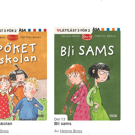
LÄTTLÄST 3 FÖR 2
T 3 FÖR 2
Del 13
skolan
Bli sams
Bross
Av
Helena Bross