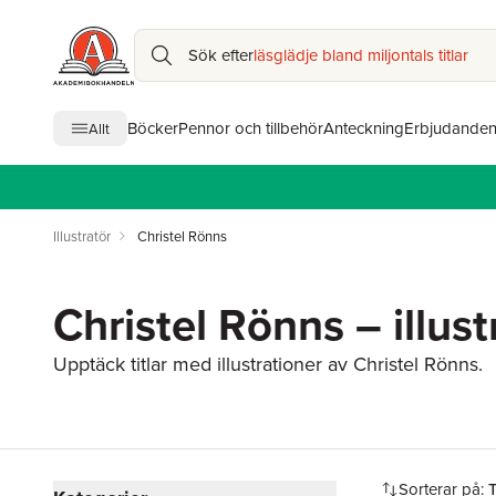
Sök efter
läsglädje bland miljontals titlar
Böcker
Pennor och tillbehör
Anteckning
Erbjudande
Allt
Illustratör
Christel Rönns
Christel Rönns – illust
Upptäck titlar med illustrationer av Christel Rönns.
Hoppa över filtreringsmeny
Sorterar på: