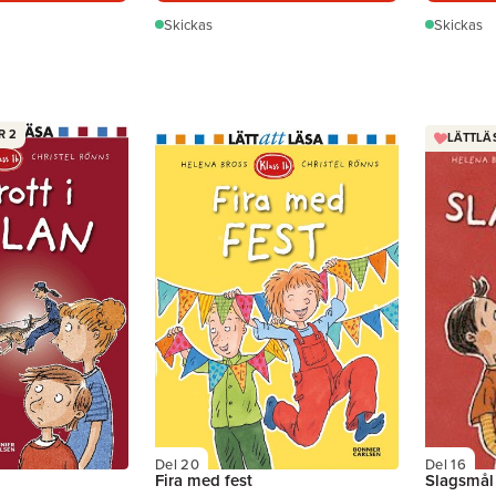
Skickas
Skickas
R 2
LÄTTLÄS
Del 20
Del 16
Fira med fest
Slagsmål