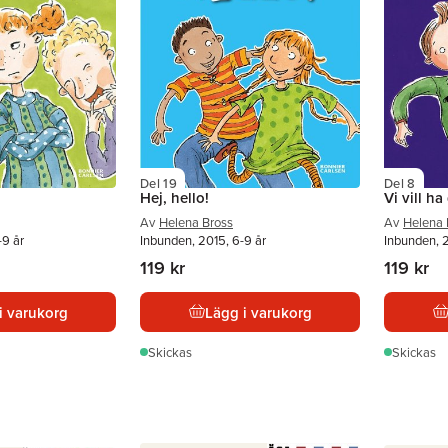
Del 19
Del 8
Hej, hello!
Vi vill ha
Av
Helena Bross
Av
Helena 
-9 år
Inbunden, 2015, 6-9 år
Inbunden, 
119 kr
119 kr
i varukorg
Lägg i varukorg
Skickas
Skickas