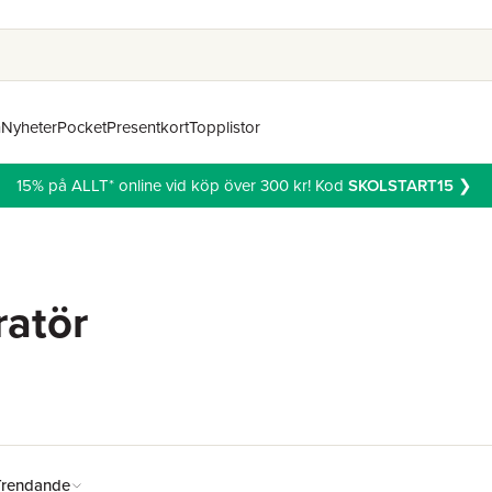
n
Nyheter
Pocket
Presentkort
Topplistor
15% på ALLT* online vid köp över 300 kr! Kod
SKOLSTART15
❯
ratör
Trendande