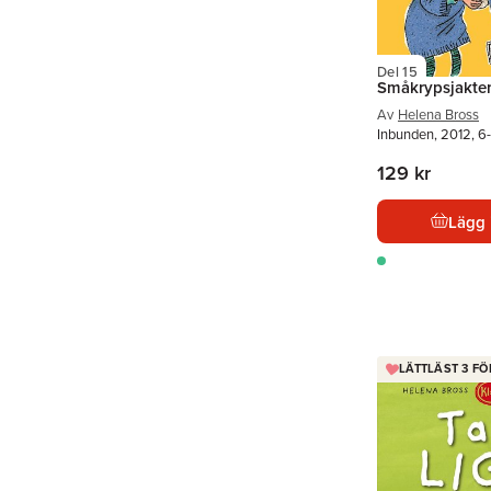
Del 15
Småkrypsjakte
Av
Helena Bross
Inbunden, 2012, 6-
129 kr
Lägg 
LÄTTLÄST 3 FÖ