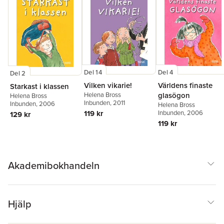
Del 14
Del 4
Del 2
Vilken vikarie!
Världens finaste
Starkast i klassen
Helena Bross
glasögon
Helena Bross
Inbunden
, 2011
Inbunden
, 2006
Helena Bross
119 kr
Inbunden
, 2006
129 kr
119 kr
Akademibokhandeln
Hjälp