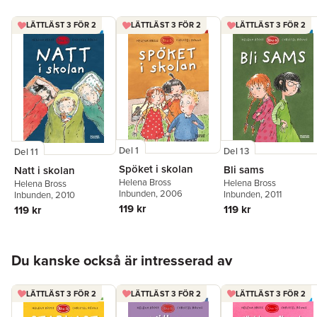
Mårten Melin
,
Ulf
Nilsson
,
Johan Unenge
,
LÄTTLÄST 3 FÖR 2
LÄTTLÄST 3 FÖR 2
LÄTTLÄST 3 FÖR 2
Jesús Verona
,
Filippa
Widlund
,
Carin Wirsén
Del 1
Del 13
Del 11
Spöket i skolan
Bli sams
Natt i skolan
Helena Bross
Helena Bross
Helena Bross
Inbunden
, 2006
Inbunden
, 2011
Inbunden
, 2010
119 kr
119 kr
119 kr
Hoppa över listan
Du kanske också är intresserad av
LÄTTLÄST 3 FÖR 2
LÄTTLÄST 3 FÖR 2
LÄTTLÄST 3 FÖR 2