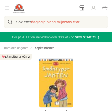
Sök efter
läsglädje bland miljontals titlar
15% på ALLT* online vid köp över 300 kr! Kod
SKOLSTART15
❯
Barn och ungdom
Kapitelböcker
LÄTTLÄST 3 FÖR 2