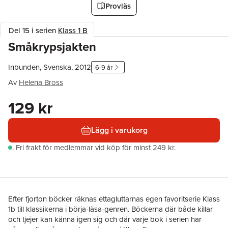
Provläs
Del 15 i serien
Klass 1 B
Småkrypsjakten
Inbunden, Svenska, 2012
6-9 år
Av
Helena Bross
129 kr
Lägg i varukorg
.
Fri frakt för medlemmar vid köp för minst 249 kr.
Efter fjorton böcker räknas ettagluttarnas egen favoritserie Klass
1b till klassikerna i börja-läsa-genren. Böckerna där både killar
och tjejer kan känna igen sig och där varje bok i serien har