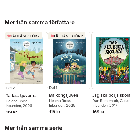
Hoppa över listan
Mer från samma författare
LÄTTLÄST 3 FÖR 2
LÄTTLÄST 3 FÖR 2
Del 1
Del 2
Jag ska börja skol
Balkongtjuven
Ta fast tjuvarna!
Dan Bornemark
,
Gullan
Helena Bross
Helena Bross
Bornemark
Inbunden
, 2017
,
Helena
Inbunden
, 2025
Inbunden
, 2026
Bross
,
Helen Dahlbäck
,
169 kr
119 kr
119 kr
Kristian Hallberg
,
Britt 
Hallqvist
,
Lennart
Hoppa över listan
Hellsing
,
Petter Lidbeck
Mer från samma serie
Kerstin Lundberg Hahn
,