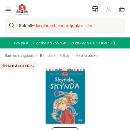
Sök efter
läsglädje bland miljontals titlar
15% på ALLT* online vid köp över 300 kr! Kod
SKOLSTART15
❯
Barn och ungdom
Barnböcker 6-9 år
Kapitelböcker
LÄTTLÄST 3 FÖR 2