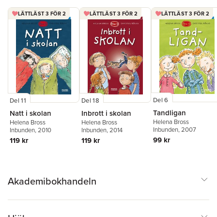
LÄTTLÄST 3 FÖR 2
LÄTTLÄST 3 FÖR 2
LÄTTLÄST 3 FÖR 2
Del 6
Del 11
Del 18
Tandligan
Natt i skolan
Inbrott i skolan
Helena Bross
Helena Bross
Helena Bross
Inbunden
, 2007
Inbunden
, 2010
Inbunden
, 2014
99 kr
119 kr
119 kr
Akademibokhandeln