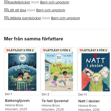
Kapitelböcker
inom
Barn och ungdom
Lätt att läsa
inom
Barn och ungdom
Lättlästa barnböcker
inom
Barn och ungdom
Hoppa över listan
Mer från samma författare
LÄTTLÄST 3 FÖR 2
LÄTTLÄST 3 FÖR 2
LÄTTLÄST 3 FÖR 2
Del 1
Del 2
Del 11
Balkongtjuven
Ta fast tjuvarna!
Natt i skolan
Helena Bross
Helena Bross
Helena Bross
Inbunden
, 2025
Inbunden
, 2026
Inbunden
, 2010