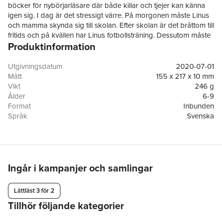
böcker för nybörjarläsare där både killar och tjejer kan känna
igen sig. I dag är det stressigt värre. På morgonen måste Linus
och mamma skynda sig till skolan. Efter skolan är det bråttom till
fritids och på kvällen har Linus fotbollsträning. Dessutom måste
Produktinformation
mamma handla på hemvägen innan Linus kan äta lite snabbt.
Till slut orkar Linus inte skynda sig mer! Det är inte kul! Det enda
han vill är att ta det lugnt och leka med Edvin …
Utgivningsdatum
2020-07-01
”Skynda, skynda” är den tjugofjärde fristående boken om
Mått
155 x 217 x 10 mm
barnen i "Klass 1b".
Vikt
246 g
Läs också: "Spöket i skolan", "Starkast i klassen", "Hemliga
Ålder
6-9
kompisar", "Världens finaste glasögon", "Ny i klassen",
Format
Inbunden
"Tandligan", "Vilse i skogen", "Vi vill ha disco", "Skrik och bajs",
Språk
Svenska
"Ring 112!", "Hjälp, vi kommer för sent!", "Natt i skolan", "Bli sams",
Läsålder
6-9
"Vilken vikarie!", "Småkrypsjakten", "Slagsmål", "Allra bästa
Serie
Klass 1 B
kompisen", "Inbrott i skolan", "Hej, hello!", "Fira med fest", "Spela
Antal sidor
57
kula", "Ensamma i stan" och ”Blir det kalas?”.
Förlag
Bonnier Carlsen
Illustratör
Christel Rönns
Ingår i kampanjer och samlingar
Medarbetare
Marit Messing
ISBN
9789178038077
Lättläst 3 för 2
Miljömärkning
FSC
Tillhör följande kategorier