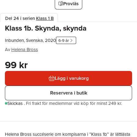
Provläs
Del 24 i serien
Klass 1 B
Klass 1b. Skynda, skynda
Inbunden, Svenska, 2020
6-9 år
Av
Helena Bross
99 kr
Lägg i varukorg
Reservera i butik
Skickas
.
Fri frakt för medlemmar vid köp för minst 249 kr.
Helena Bross succéserie om kompisarna i ”Klass 1b” är lättlästa