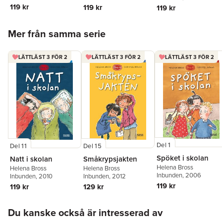
119 kr
119 kr
119 kr
Hoppa över listan
Mer från samma serie
LÄTTLÄST 3 FÖR 2
LÄTTLÄST 3 FÖR 2
LÄTTLÄST 3 FÖR 2
Del 1
Del 11
Del 15
Spöket i skolan
Natt i skolan
Småkrypsjakten
Helena Bross
Helena Bross
Helena Bross
Inbunden
, 2006
Inbunden
, 2010
Inbunden
, 2012
119 kr
119 kr
129 kr
Hoppa över listan
Du kanske också är intresserad av