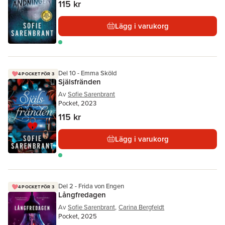
115 kr
Lägg i varukorg
Del 10 - Emma Sköld
4 POCKET FÖR 3
Själsfränden
Av
Sofie Sarenbrant
Pocket, 2023
115 kr
Lägg i varukorg
Del 2 - Frida von Engen
4 POCKET FÖR 3
Långfredagen
Av
Sofie Sarenbrant
,
Carina Bergfeldt
Pocket, 2025