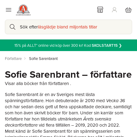
Sök efter
läsglädje bland miljontals titlar
15% på ALLT* online vid köp över 300 kr! Kod
SKOLSTART15
❯
Författare
Sofie Sarenbrant
Sofie Sarenbrant – författare
Visar alla böcker från författaren .
Sofie Sarenbrant är en av Sveriges mest lästa
spänningsförfattare. Hon debuterade år 2010 med
Vecka 36
och har sedan dess gett ut flera uppskattade deckare, samtidigt
som hon även skrivit böcker för barn. Under sin karriär som
författare har hon tilldelats utmärkelsen
Årets svenska
deckarförfattare
vid flera tillfällen – 2019, 2020 och 2022.
Mest känd är Sofie Sarenbrant för sin spänningsserien om