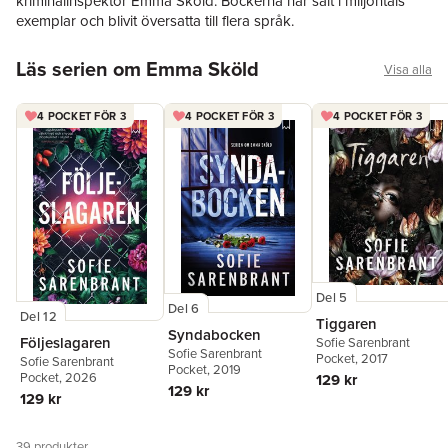
kriminalinspektör
Emma Sköld
. Böckerna har sålt i miljontals
exemplar och blivit översatta till flera språk.
Hoppa över listan
Läs serien om Emma Sköld
Visa alla
4 POCKET FÖR 3
4 POCKET FÖR 3
4 POCKET FÖR 3
Del 5
Del 6
Del 12
Tiggaren
Syndabocken
Följeslagaren
Sofie Sarenbrant
Sofie Sarenbrant
Pocket
, 2017
Sofie Sarenbrant
Pocket
, 2019
Pocket
, 2026
129 kr
129 kr
129 kr
39
produkter