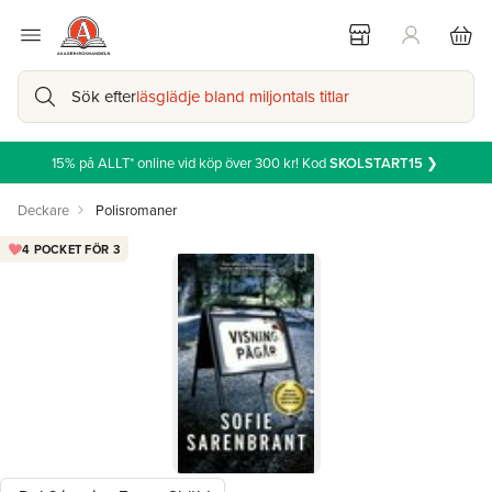
Sök efter
läsglädje bland miljontals titlar
15% på ALLT* online vid köp över 300 kr! Kod
SKOLSTART15
❯
Deckare
Polisromaner
4 POCKET FÖR 3