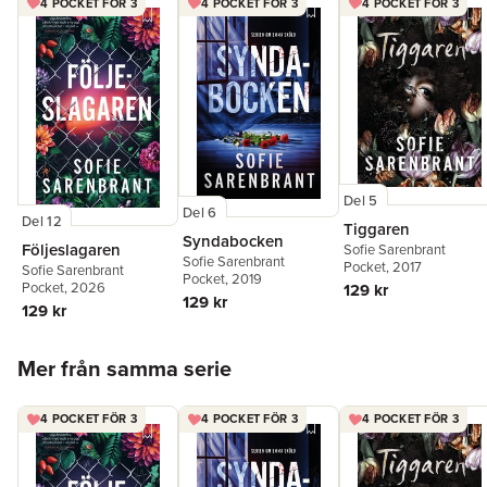
4 POCKET FÖR 3
4 POCKET FÖR 3
4 POCKET FÖR 3
Del 5
Del 6
Del 12
Tiggaren
Syndabocken
Följeslagaren
Sofie Sarenbrant
Sofie Sarenbrant
Pocket
, 2017
Sofie Sarenbrant
Pocket
, 2019
Pocket
, 2026
129 kr
129 kr
129 kr
Hoppa över listan
Mer från samma serie
4 POCKET FÖR 3
4 POCKET FÖR 3
4 POCKET FÖR 3