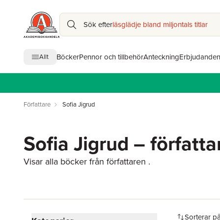
Sök efter
läsglädje bland miljontals titlar
Böcker
Pennor och tillbehör
Anteckning
Erbjudande
Allt
Författare
Sofia Jigrud
Sofia Jigrud – författa
Visar alla böcker från författaren .
Hoppa över filtreringsmeny
Sorterar p