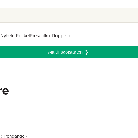
n
Nyheter
Pocket
Presentkort
Topplistor
Allt till skolstarten! ❯
re
å:
Trendande