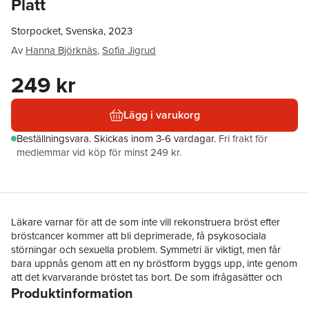
Platt
Storpocket, Svenska, 2023
Av
Hanna Björknäs
,
Sofia Jigrud
249 kr
Lägg i varukorg
Beställningsvara.
Skickas
inom 3-6 vardagar
.
Fri frakt för
medlemmar vid köp för minst 249 kr.
Läkare varnar för att de som inte vill rekonstruera bröst efter
bröstcancer kommer att bli deprimerade, få psykosociala
störningar och sexuella problem. Symmetri är viktigt, men får
bara uppnås genom att en ny bröstform byggs upp, inte genom
att det kvarvarande bröstet tas bort. De som ifrågasätter och
Produktinformation
hellre vill bli platta möts av ett massivt motstånd. De får höra att
de är i chock och inte vet sitt eget bästa. Vad är det som är