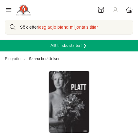
Sök efter
läsglädje bland miljontals titlar
Allt till skolstarten! ❯
Biografier
Sanna berättelser