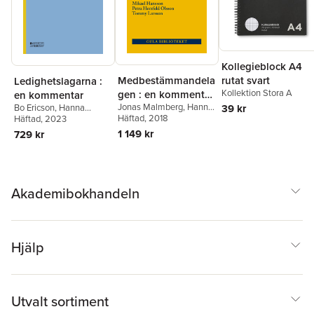
Kollegieblock A4
Medbestämmandela
rutat svart
Ledighetslagarna :
Kollektion Stora A
gen : en kommentar.
en kommentar
Jonas Malmberg
,
Hanna
Bo Ericson
,
Hanna
Del I, 1-32 §§
39 kr
Björknäs
Häftad
, 2018
,
Kurt Eriksson
,
Björknäs
Häftad
, 2023
,
Kurt Eriksson
Mikael Hansson
,
Petra
1 149 kr
729 kr
Herzfeld Olsson
,
Tommy
Larsson
Akademibokhandeln
Hjälp
Utvalt sortiment