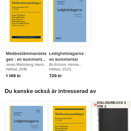
Medbestämmandela
Ledighetslagarna :
gen : en kommentar.
en kommentar
Jonas Malmberg
,
Hanna
Bo Ericson
,
Hanna
Del I, 1-32 §§
Björknäs
Häftad
, 2018
,
Kurt Eriksson
,
Björknäs
Häftad
, 2023
,
Kurt Eriksson
Mikael Hansson
,
Petra
1 149 kr
729 kr
Herzfeld Olsson
,
Tommy
Larsson
Hoppa över listan
Du kanske också är intresserad av
KOLLEGIEBLOCK 3
FÖR 2