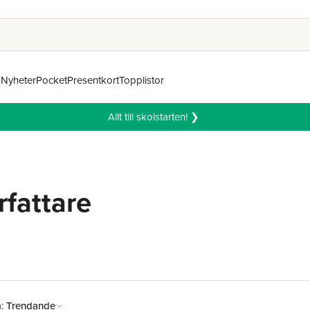
n
Nyheter
Pocket
Presentkort
Topplistor
Allt till skolstarten! ❯
rfattare
å:
Trendande