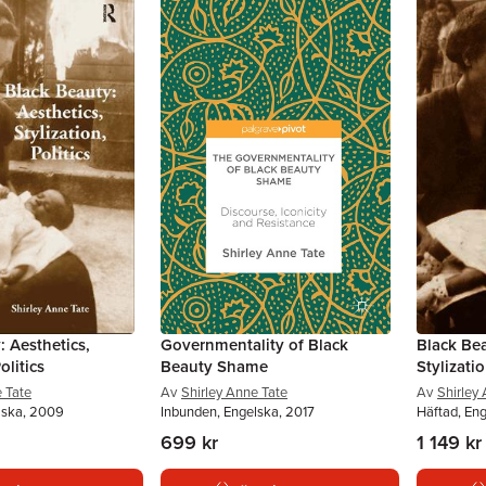
: Aesthetics,
Governmentality of Black
Black Bea
olitics
Beauty Shame
Stylizatio
e Tate
Av
Shirley Anne Tate
Av
Shirley
lska, 2009
Inbunden, Engelska, 2017
Häftad, En
699 kr
1 149 kr