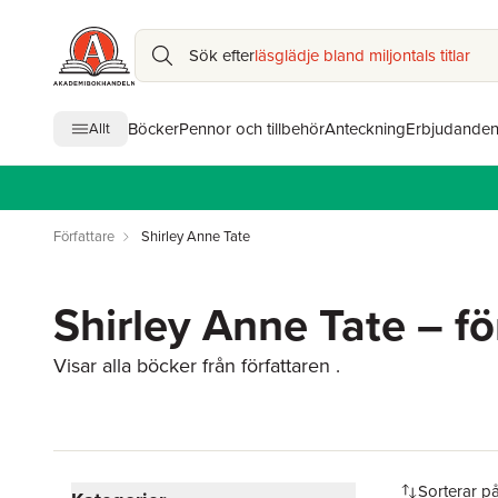
Sök efter
läsglädje bland miljontals titlar
Böcker
Pennor och tillbehör
Anteckning
Erbjudande
Allt
Författare
Shirley Anne Tate
Shirley Anne Tate – fö
Visar alla böcker från författaren .
Hoppa över filtreringsmeny
Sorterar p