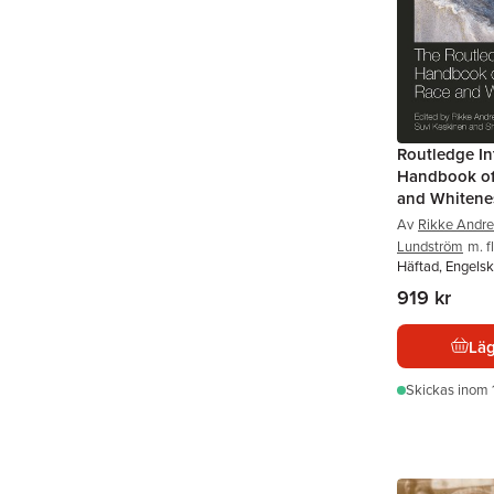
Routledge In
Handbook of 
and Whitene
Av
Rikke Andr
Lundström
m. fl
Häftad, Engels
919 kr
Läg
Skickas
inom 