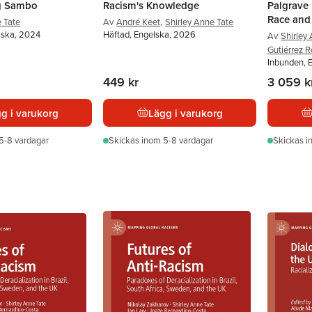
g Sambo
Racism's Knowledge
Palgrave 
Race and
e Tate
Av
André Keet
,
Shirley Anne Tate
lska, 2024
Häftad, Engelska, 2026
Av
Shirley
Gutiérrez R
Inbunden, 
449 kr
3 059 k
g i varukorg
Lägg i varukorg
5-8 vardagar
Skickas
inom 5-8 vardagar
Skickas
i