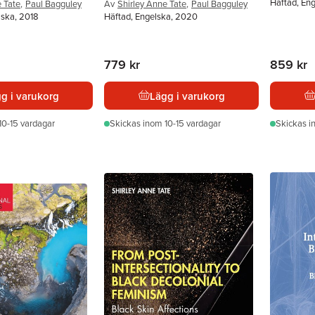
Häftad, En
e Tate
,
Paul Bagguley
Av
Shirley Anne Tate
,
Paul Bagguley
lska, 2018
Häftad, Engelska, 2020
779 kr
859 kr
g i varukorg
Lägg i varukorg
10-15 vardagar
Skickas
inom 10-15 vardagar
Skickas
i