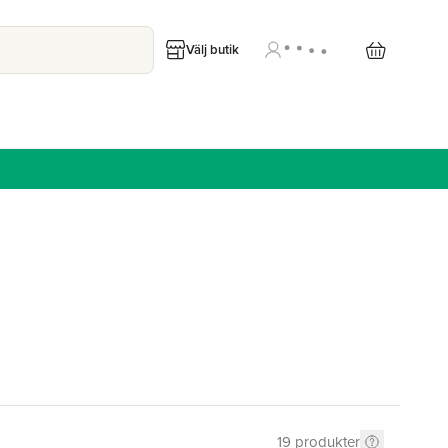
Välj butik
19
produkter