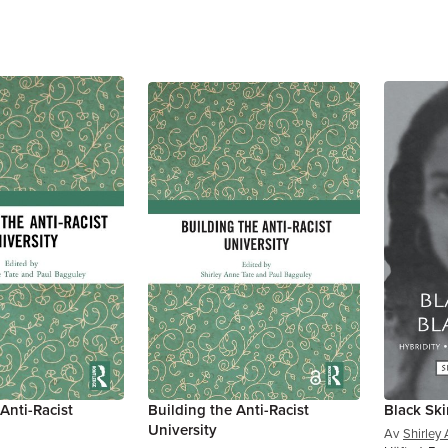
Anti-Racist
Building the Anti-Racist
Black Ski
University
Av
Shirley