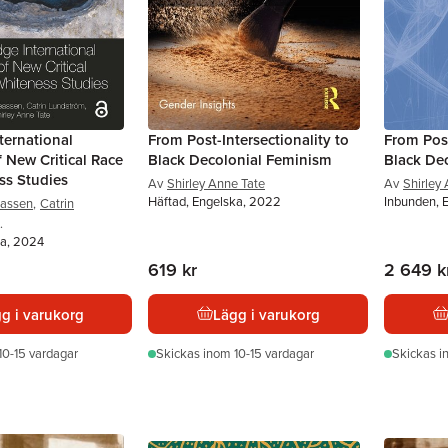
ternational
From Post-Intersectionality to
From Post
New Critical Race
Black Decolonial Feminism
Black De
ss Studies
Av
Shirley Anne Tate
Av
Shirley
Häftad, Engelska, 2022
Inbunden, 
eassen
,
Catrin
.
ka, 2024
619 kr
2 649 k
g i varukorg
Lägg i varukorg
10-15 vardagar
Skickas
inom 10-15 vardagar
Skickas
i