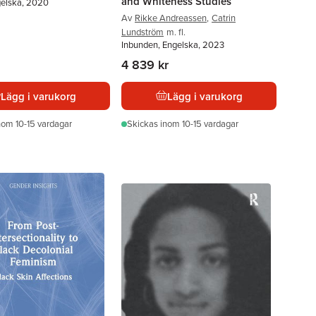
and Whiteness Studies
gelska, 2020
Av
Rikke Andreassen
,
Catrin
Lundström
m. fl.
Inbunden, Engelska, 2023
4 839 kr
Lägg i varukorg
Lägg i varukorg
nom 10-15 vardagar
Skickas
inom 10-15 vardagar