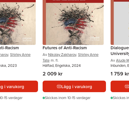
nti-Racism
Futures of Anti-Racism
Dialogue
Universit
harov
,
Shirley Anne
Av
Nikolay Zakharov
,
Shirley Anne
Tate
m. fl.
Av
Alude M
lska, 2023
Häftad, Engelska, 2024
Inbunden, 
2 009 kr
1 759 kr
g i varukorg
Lägg i varukorg
10-15 vardagar
Skickas
inom 10-15 vardagar
Skickas
i