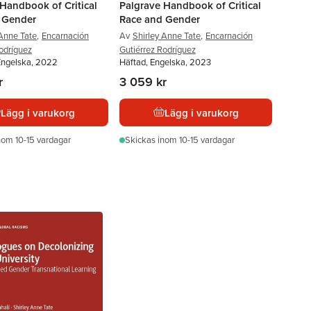
Handbook of Critical
Palgrave Handbook of Critical
 Gender
Race and Gender
 Anne Tate
,
Encarnación
Av
Shirley Anne Tate
,
Encarnación
odríguez
Gutiérrez Rodríguez
Engelska, 2022
Häftad, Engelska, 2023
r
3 059 kr
Lägg i varukorg
Lägg i varukorg
nom 10-15 vardagar
Skickas
inom 10-15 vardagar