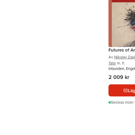
Futures of A
Av
Nikolay Zak
Tate
m. fl.
Inbunden, Enge
2 009 kr
Läg
Skickas
inom 