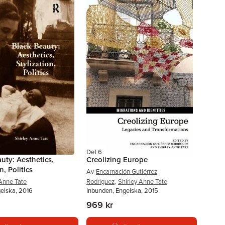
Del 6
uty: Aesthetics,
Creolizing Europe
n, Politics
Av
Encarnación Gutiérrez
 Anne Tate
Rodríguez
,
Shirley Anne Tate
gelska, 2016
Inbunden, Engelska, 2015
969 kr