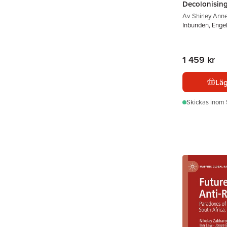
Decolonisin
Av
Shirley Ann
Inbunden, Enge
1 459 kr
Läg
Skickas
inom 