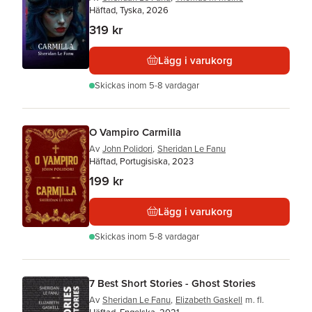
Häftad, Tyska, 2026
319 kr
Lägg i varukorg
Skickas
inom 5-8 vardagar
O Vampiro Carmilla
Av
John Polidori
,
Sheridan Le Fanu
Häftad, Portugisiska, 2023
199 kr
Lägg i varukorg
Skickas
inom 5-8 vardagar
7 Best Short Stories - Ghost Stories
Av
Sheridan Le Fanu
,
Elizabeth Gaskell
m. fl.