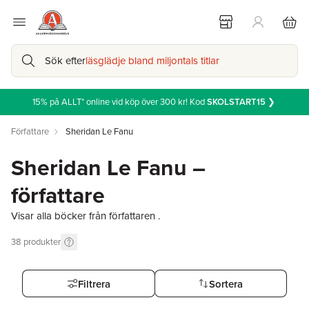
Sök efter
läsglädje bland miljontals titlar
15% på ALLT* online vid köp över 300 kr! Kod
SKOLSTART15
❯
Författare
Sheridan Le Fanu
Sheridan Le Fanu –
författare
Visar alla böcker från författaren .
38
produkter
Filtrera
Sortera