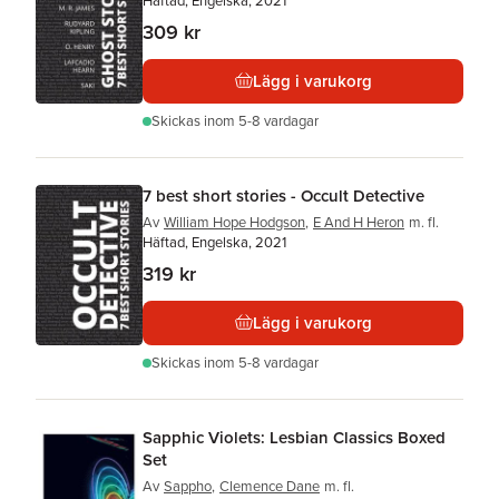
Häftad, Engelska, 2021
309 kr
Lägg i varukorg
Skickas
inom 5-8 vardagar
7 best short stories - Occult Detective
Av
William Hope Hodgson
,
E And H Heron
m. fl.
Häftad, Engelska, 2021
319 kr
Lägg i varukorg
Skickas
inom 5-8 vardagar
Sapphic Violets: Lesbian Classics Boxed
Set
Av
Sappho
,
Clemence Dane
m. fl.