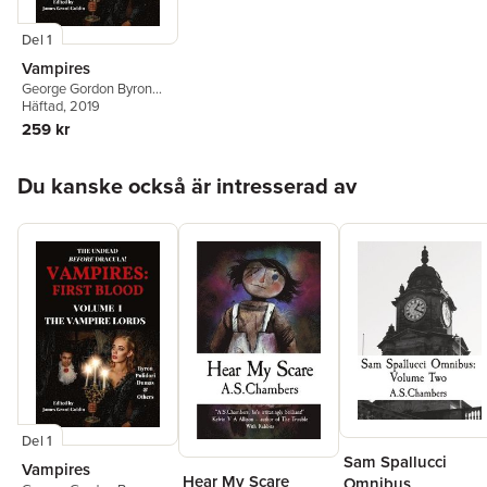
Del 1
Vampires
George Gordon Byron
1788-
Häftad
,
John Polidori
, 2019
,
James Grant Goldin
259 kr
Hoppa över listan
Du kanske också är intresserad av
Del 1
Sam Spallucci
Vampires
Hear My Scare
Omnibus