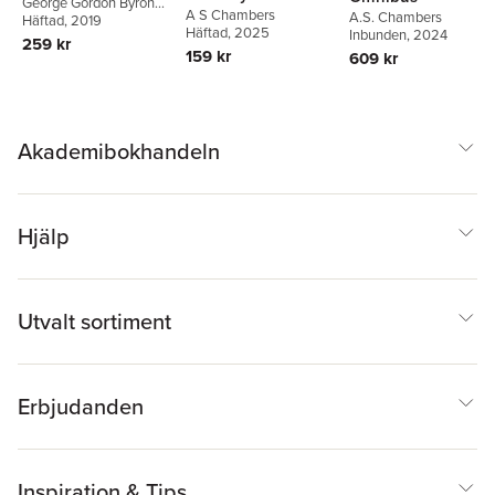
George Gordon Byron
A S Chambers
A.S. Chambers
1788-
Häftad
,
John Polidori
, 2019
,
Häftad
, 2025
Inbunden
, 2024
James Grant Goldin
259 kr
159 kr
609 kr
Akademibokhandeln
Hjälp
Utvalt sortiment
Erbjudanden
Inspiration & Tips