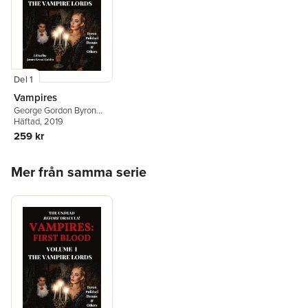
Del 1
Vampires
George Gordon Byron
1788-
Häftad
,
John Polidori
, 2019
,
James Grant Goldin
259 kr
Hoppa över listan
Mer från samma serie