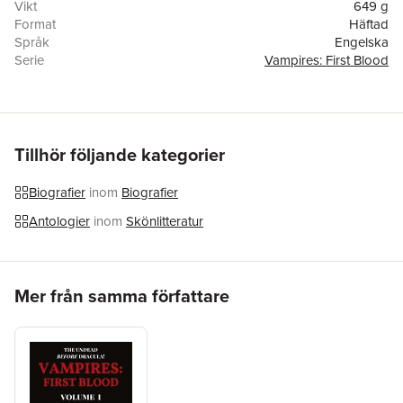
Vikt
649 g
Format
Häftad
Språk
Engelska
Serie
Vampires: First Blood
Antal sidor
444
Förlag
Basilisk Books
ISBN
9781733569026
Tillhör följande kategorier
Biografier
inom
Biografier
Antologier
inom
Skönlitteratur
Hoppa över listan
Mer från samma författare