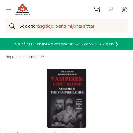
Sök efter
läsglädje bland miljontals titlar
15% på ALLT* online vid köp över 300 kr! Kod
SKOLSTART15
❯
Biografier
Biografier