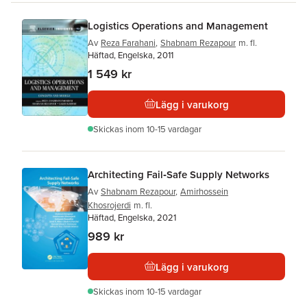
Logistics Operations and Management
Av
Reza Farahani
,
Shabnam Rezapour
m. fl.
Häftad, Engelska, 2011
1 549 kr
Lägg i varukorg
Skickas
inom 10-15 vardagar
Architecting Fail‐Safe Supply Networks
Av
Shabnam Rezapour
,
Amirhossein
Khosrojerdi
m. fl.
Häftad, Engelska, 2021
989 kr
Lägg i varukorg
Skickas
inom 10-15 vardagar