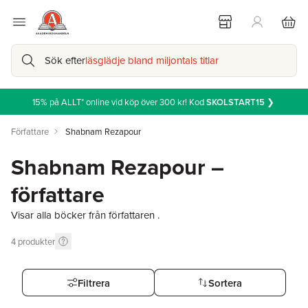
Sök efter
läsglädje bland miljontals titlar
15% på ALLT* online vid köp över 300 kr! Kod
SKOLSTART15
❯
Författare
Shabnam Rezapour
Shabnam Rezapour –
författare
Visar alla böcker från författaren .
4
produkter
Filtrera
Sortera