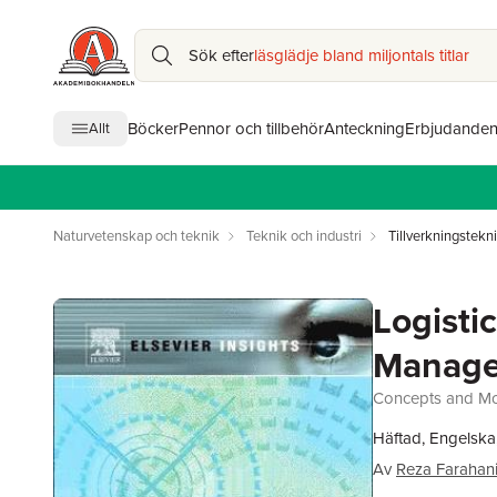
Sök efter
läsglädje bland miljontals titlar
Böcker
Pennor och tillbehör
Anteckning
Erbjudande
Allt
Naturvetenskap och teknik
Teknik och industri
Tillverkningstekn
Logisti
Manag
Concepts and M
Häftad, Engelska
Av
Reza Farahan