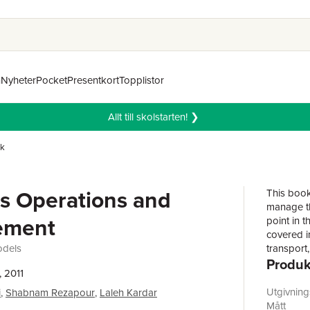
n
Nyheter
Pocket
Presentkort
Topplistor
Allt till skolstarten! ❯
ik
cs Operations and
This book
manage th
ement
point in t
covered i
odels
transport
Produk
future tre
, 2011
An introdu
Utgivnin
i
,
Shabnam Rezapour
,
Laleh Kardar
Provides 
Mått