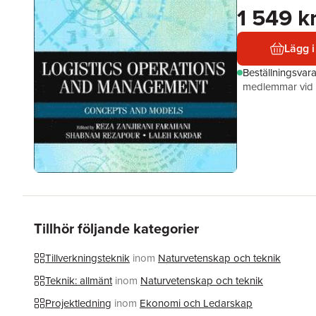
1 549 k
Lägg i
Beställningsvar
medlemmar vid k
Tillhör följande kategorier
Tillverkningsteknik
inom
Naturvetenskap och teknik
Teknik: allmänt
inom
Naturvetenskap och teknik
Projektledning
inom
Ekonomi och Ledarskap