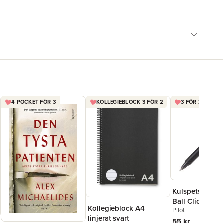
4 POCKET FÖR 3
KOLLEGIEBLOCK 3 FÖR 2
3 FÖR 2 FRIXIO
Kulspetspenna 
Ball Clicker 0.7
Kollegieblock A4
Pilot
raderbar
linjerat svart
55 kr