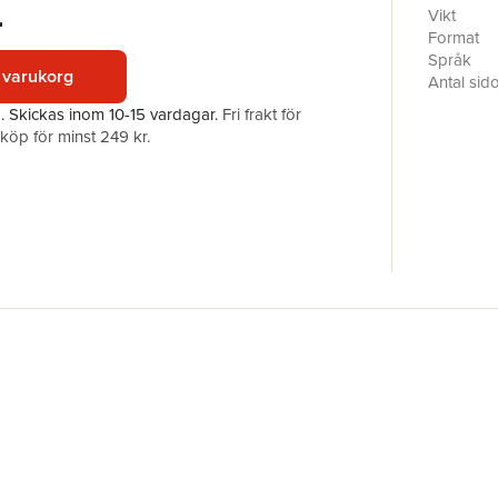
Discusses
r
Vikt
industry
Format
Språk
 varukorg
Antal sid
Förlag
a.
Skickas
inom 10-15 vardagar
.
Fri frakt för
ISBN
öp för minst 249 kr.