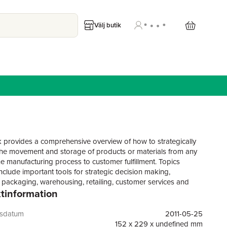
Välj butik
 provides a comprehensive overview of how to strategically
e movement and storage of products or materials from any
he manufacturing process to customer fulfillment. Topics
nclude important tools for strategic decision making,
, packaging, warehousing, retailing, customer services and
tinformation
nds.
ction to logistics
gsdatum
2011-05-25
practical applications
152 x 229 x undefined mm