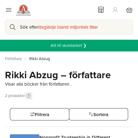
Sök efter
läsglädje bland miljontals titlar
Allt till skolstarten! ❯
Författare
Rikki Abzug
Rikki Abzug – författare
Visar alla böcker från författaren .
2
produkter
Filtrera
Sortera
Nonprofit Trusteeship in Different