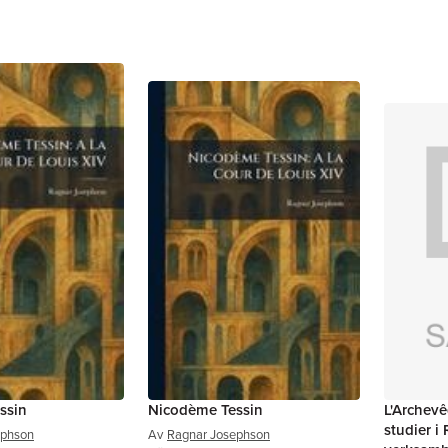
ssin
Nicodème Tessin
L'Archev
studier i
ephson
Av
Ragnar Josephson