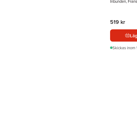
Inbunden, Fran
519 kr
Läg
Skickas
inom 