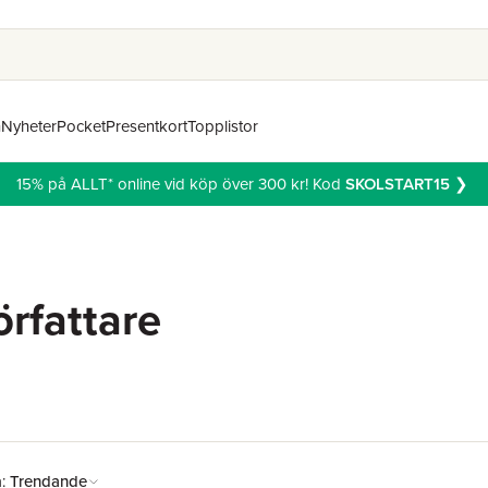
n
Nyheter
Pocket
Presentkort
Topplistor
15% på ALLT* online vid köp över 300 kr! Kod
SKOLSTART15
❯
rfattare
å:
Trendande