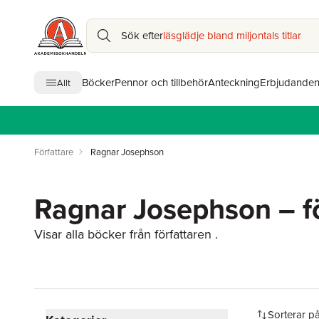
Sök efter
läsglädje bland miljontals titlar
Böcker
Pennor och tillbehör
Anteckning
Erbjudande
Allt
Författare
Ragnar Josephson
Ragnar Josephson – fö
Visar alla böcker från författaren .
Hoppa över filtreringsmeny
Sorterar p