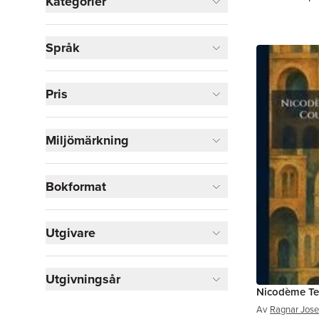
Kategorier
Böcker
Språk
Biografier
2
Historia och arkeologi
2
Kultur
2
Pris
Skönlitteratur
1
Visa fler
Miljömärkning
Visa fler
Bokformat
Utgivare
Utgivningsår
Nicodème Te
Av
Ragnar Jos