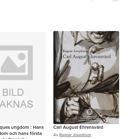
êques ungdom : Hans
Carl August Ehrensvärd
 Rom och hans första
Av
Ragnar Josephson