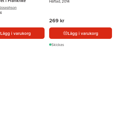
t i Frankrike
Häftad, 2014
 Josephson
74
269 kr
Lägg i varukorg
Lägg i varukorg
Skickas