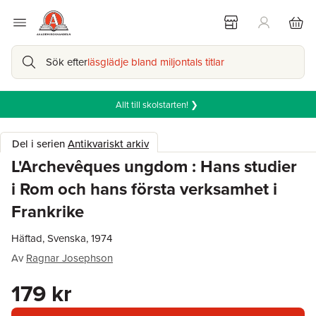
Sök efter
läsglädje bland miljontals titlar
Allt till skolstarten! ❯
Del i serien
Antikvariskt arkiv
L'Archevêques ungdom : Hans studier
i Rom och hans första verksamhet i
Frankrike
Häftad, Svenska, 1974
Av
Ragnar Josephson
179 kr