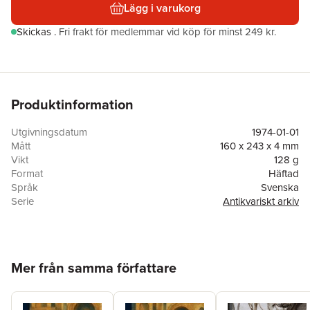
Lägg i varukorg
Skickas
.
Fri frakt för medlemmar vid köp för minst 249 kr.
Produktinformation
Utgivningsdatum
1974-01-01
Mått
160 x 243 x 4 mm
Vikt
128 g
Format
Häftad
Språk
Svenska
Serie
Antikvariskt arkiv
Antal sidor
48
Förlag
Kungl. Vitterhetsakademien
ISBN
9789171921369
Hoppa över listan
Mer från samma författare