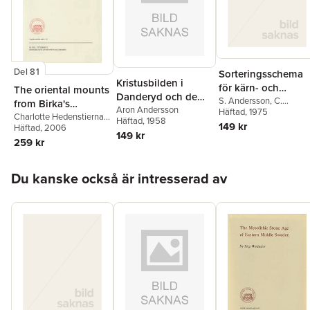
Del 81
Sorteringsschema
Kristusbilden i
för kärn- och
The oriental mounts
Danderyd och de
skivyxor av flinta
S. Andersson
,
C.
from Birka's
äldsta uppländska
Aron Andersson
Cullberg
Häftad
, 1975
,
K. Rex
,
J.
Garrison : an
Charlotte Hedenstierna
Häftad
, 1958
Wigforss
triumfkrucifixen
149 kr
Jonson
Häftad
, 2006
,
Lena Holmquist
expression of
149 kr
Olausson
259 kr
warrior rank and
status
Hoppa över listan
Du kanske också är intresserad av