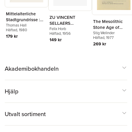
Mittelalterliche
ZU VINCENT
Stadtgrundrisse :
The Mesolithic
SELLAERS
Versuch einer
Thomas Hall
Stone Age of
EKLEKTIZISMUS
Felix Horb
Häftad
, 1980
Übersicht der
Eastern Middle
Stig Welinder
Häftad
, 1956
179 kr
Entwicklung in
Häftad
, 1977
Sweden
149 kr
Deutschland und
269 kr
Frankreich
Akademibokhandeln
Hjälp
Utvalt sortiment