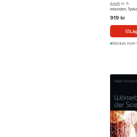
Arielli
m. fl.
Inbunden, Tysk
919 kr
Läg
Skickas
inom 