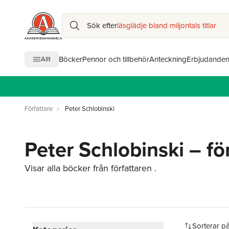
Sök efter
läsglädje bland miljontals titlar
Böcker
Pennor och tillbehör
Anteckning
Erbjudande
Allt
Författare
Peter Schlobinski
Peter Schlobinski – fö
Visar alla böcker från författaren .
Hoppa över filtreringsmeny
Sorterar p