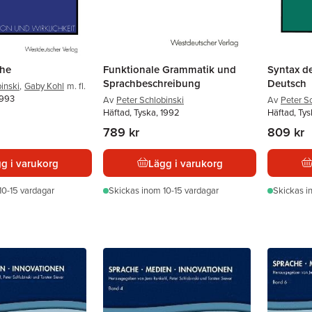
he
Funktionale Grammatik und
Syntax d
Sprachbeschreibung
Deutsch
inski
,
Gaby Kohl
m. fl.
1993
Av
Peter Schlobinski
Av
Peter S
Häftad, Tyska, 1992
Häftad, Tys
789 kr
809 kr
g i varukorg
Lägg i varukorg
10-15 vardagar
Skickas
inom 10-15 vardagar
Skickas
i