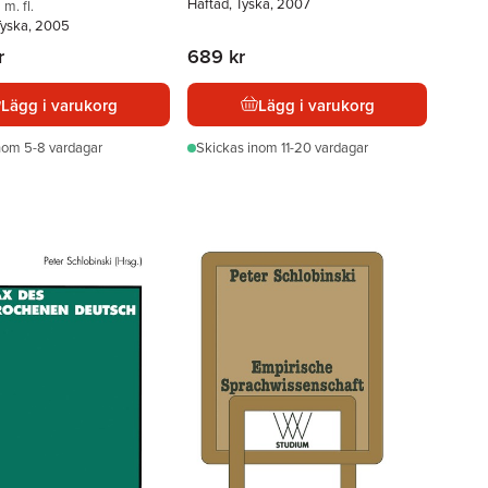
Häftad, Tyska, 2007
m. fl.
Tyska, 2005
r
689 kr
Lägg i varukorg
Lägg i varukorg
nom 5-8 vardagar
Skickas
inom 11-20 vardagar