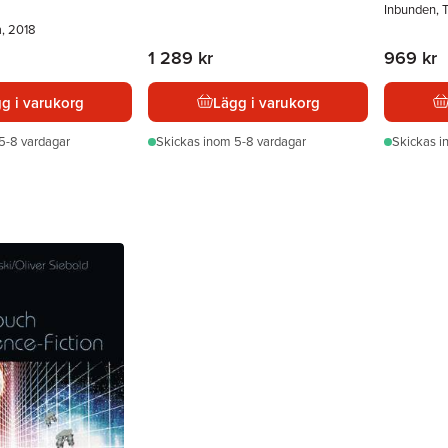
Inbunden, 
a, 2018
1 289 kr
969 kr
g i varukorg
Lägg i varukorg
5-8 vardagar
Skickas
inom 5-8 vardagar
Skickas
i