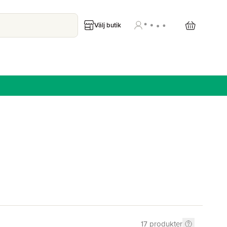
Välj butik
17
produkter