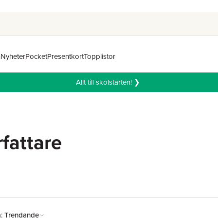
n
Nyheter
Pocket
Presentkort
Topplistor
Allt till skolstarten! ❯
rfattare
å:
Trendande