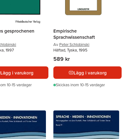
es gesprochenen
Empirische
Sprachwissenschaft
chlobinski
Av
Peter Schlobinski
ka, 1997
Häftad, Tyska, 1995
589 kr
Lägg i varukorg
Lägg i varukorg
nom 10-15 vardagar
Skickas
inom 10-15 vardagar