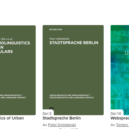
Del 3
Del 10
tics of Urban
Stadtsprache Berlin
Websprac
Av
Peter Schlobinski
Av
Torsten 