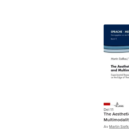
Del 11
The Aestheti
Multimodalit
Av
Martin Sief