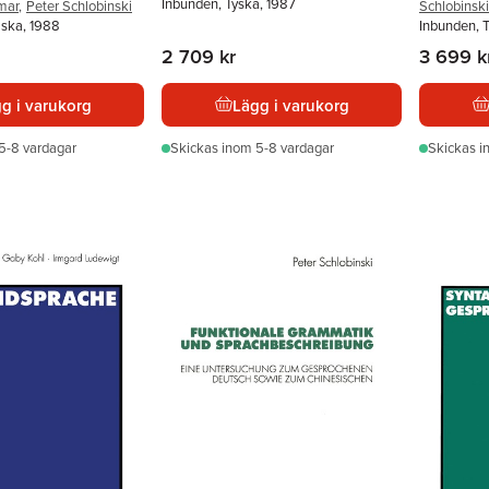
Inbunden, Tyska, 1987
mar
,
Peter Schlobinski
Schlobinski
lska, 1988
Inbunden, 
2 709 kr
3 699 k
g i varukorg
Lägg i varukorg
5-8 vardagar
Skickas
inom 5-8 vardagar
Skickas
i