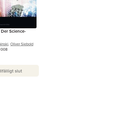
Der Science-
inski
,
Oliver Siebold
 2008
llfälligt slut