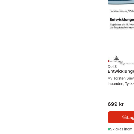
Del 3
Entwicklung
Av
Torsten Siev
Inbunden, Tysk
699 kr
Läg
Skickas
inom 