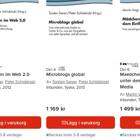
Del 4
Del 6
en im Web 2.0
Microblogs global
Maedchen
unter dem
er
,
Peter Schlobinski
Av
Torsten Siever
,
Peter Schlobinski
Media
a, 2012
Inbunden, Tyska, 2013
Av
Martin 
Inbunden, 
1 169 kr
1 499 kr
g i varukorg
Lägg i varukorg
5-8 vardagar
Skickas
inom 5-8 vardagar
Skickas
i