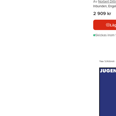
Av
Norbert Ditt
Inbunden, Enge
2 909 kr
Läg
Skickas
inom 