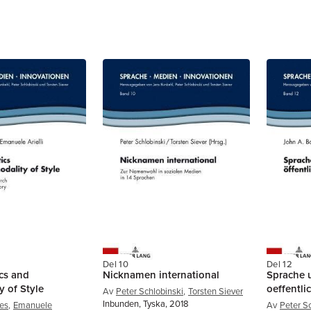
Del 10
Del 12
cs and
Nicknamen international
Sprache u
y of Style
oeffentl
Av
Peter Schlobinski
,
Torsten Siever
Inbunden, Tyska, 2018
kes
,
Emanuele
Av
Peter S