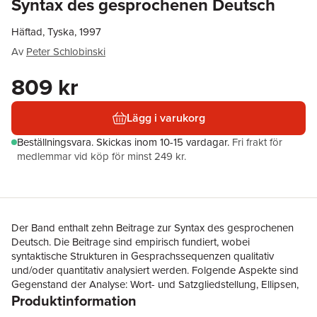
Syntax des gesprochenen Deutsch
Häftad, Tyska, 1997
Av
Peter Schlobinski
809 kr
Lägg i varukorg
Beställningsvara.
Skickas
inom 10-15 vardagar
.
Fri frakt för
medlemmar vid köp för minst 249 kr.
Der Band enthalt zehn Beitrage zur Syntax des gesprochenen
Deutsch. Die Beitrage sind empirisch fundiert, wobei
syntaktische Strukturen in Gesprachssequenzen qualitativ
und/oder quantitativ analysiert werden. Folgende Aspekte sind
Gegenstand der Analyse: Wort- und Satzgliedstellung, Ellipsen,
Produktinformation
Selbstreparaturen, Parataxe, direkte und indirekte Rede,
syntaktische Variation und Syntaxfehler in der Lernervarietat