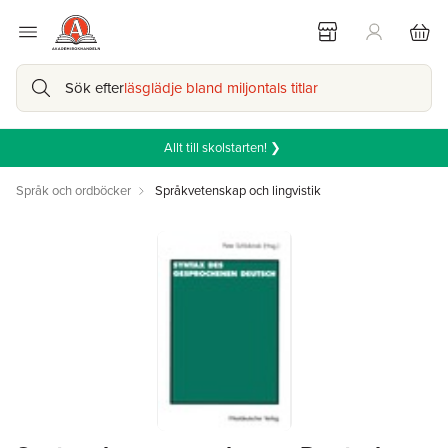
Sök efter
läsglädje bland miljontals titlar
Allt till skolstarten! ❯
Språk och ordböcker
Språkvetenskap och lingvistik