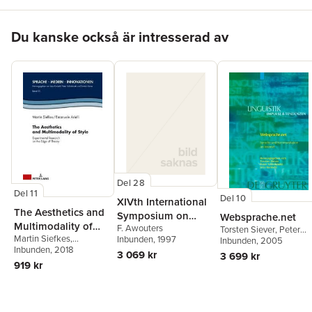
Hoppa över listan
Du kanske också är intresserad av
Del 28
Del 11
Del 10
XIVth International
The Aesthetics and
Symposium on
Websprache.net
Multimodality of
F. Awouters
Medicinal Chemistry
Torsten Siever
,
Peter
Martin Siefkes
,
Style
Inbunden
, 1997
Schlobinski
Inbunden
, 2005
,
Jens
Emanuele Arielli
Inbunden
, 2018
,
Peter
Runkehl
3 069 kr
3 699 kr
Schlobinski
919 kr