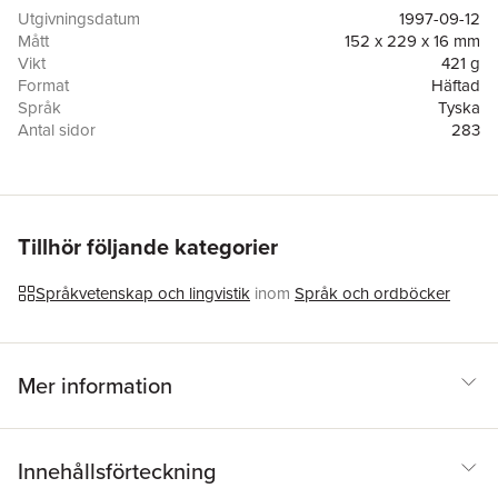
Deutsch. Die Syntaxanalysen beziehen pragmatische Faktoren
Utgivningsdatum
1997-09-12
mit ein, so dass die Analysen im weitesten Sinne
Mått
152 x 229 x 16 mm
strukturfunktional sind.
Vikt
421 g
Format
Häftad
Språk
Tyska
Antal sidor
283
Förlag
Springer Fachmedien Wiesbaden
ISBN
9783531130712
Tillhör följande kategorier
Språkvetenskap och lingvistik
inom
Språk och ordböcker
Mer information
Innehållsförteckning