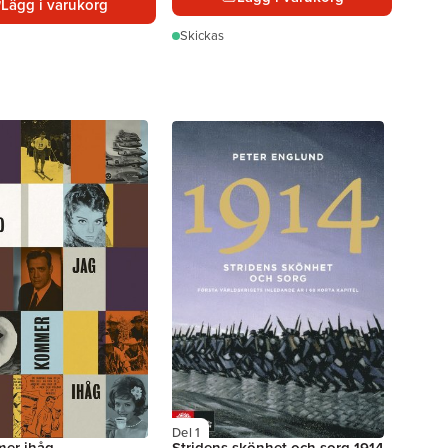
Lägg i varukorg
Skickas
Del 1
er ihåg
Stridens skönhet och sorg 1914