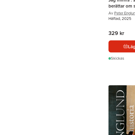
berättar om s
Av
Peter Englu
Häftad, 2025
329 kr
Läg
Skickas