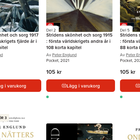
Del 2
Del 5
nhet och sorg 1917
Stridens skönhet och sorg 1915
Stridens 
skrigets fjärde år i
: första världskrigets andra år i
: första v
itel
108 korta kapitel
88 korta 
nd
Av
Peter Englund
Av
Peter E
Pocket, 2021
Pocket, 2
105 kr
105 kr
g i varukorg
Lägg i varukorg
ÖR 3