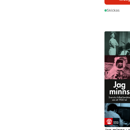
Skickas
Jag minns : 