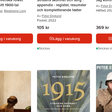
itt 1900-tal
appendix - register, resuméer
Av
Peter E
och kompletterande texter
Häftad, 20
nd
,
Madelaine Levy
Av
Peter Englund
Pocket, 2022
105 kr
369 kr
g i varukorg
Lägg i varukorg
Skickas
Skickas
i