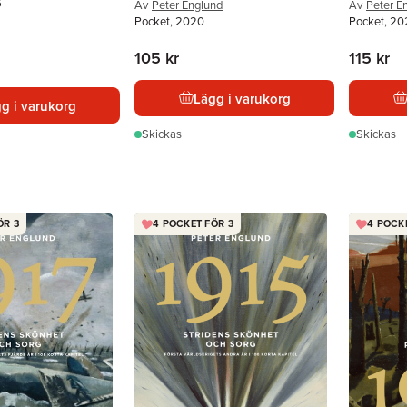
6
Av
Peter Englund
Av
Peter E
Pocket, 2020
Pocket, 2
105 kr
115 kr
Lägg i varukorg
g i varukorg
Skickas
Skickas
ÖR 3
4 POCKET FÖR 3
4 POCK