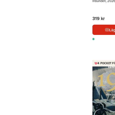
Inbunden, 202
319 kr
Läg
4 POCKET F