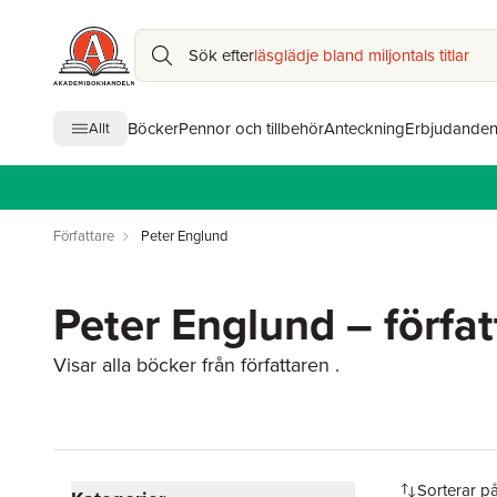
Sök efter
läsglädje bland miljontals titlar
Böcker
Pennor och tillbehör
Anteckning
Erbjudande
Allt
Författare
Peter Englund
Peter Englund – förfat
Visar alla böcker från författaren .
Hoppa över filtreringsmeny
Sorterar p