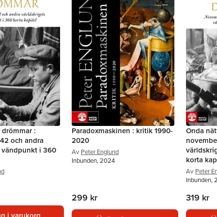
s drömmar :
Paradoxmaskinen : kritik 1990-
Onda nät
42 och andra
2020
november
s vändpunkt i 360
världskri
Av
Peter Englund
korta kap
Inbunden, 2024
nd
Av
Peter E
Inbunden,
299 kr
319 kr
g i varukorg