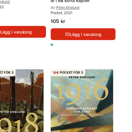
år i 68 korta kapitel
nglund
022
Av
Peter Englund
Pocket, 2021
105 kr
Lägg i varukorg
Lägg i varukorg
ET FÖR 3
4 POCKET FÖR 3