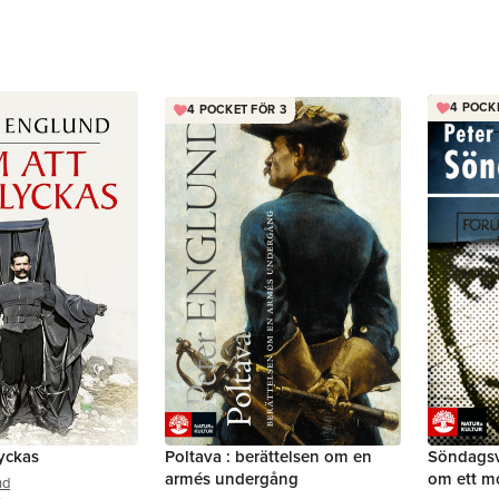
4 POCK
4 POCKET FÖR 3
yckas
Poltava : berättelsen om en
Söndagsv
armés undergång
om ett m
nd