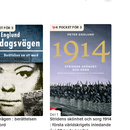
4 POCKET FÖR 3
ET FÖR 3
Del 1
ägen : berättelsen
Stridens skönhet och sorg 1914
ord
: första världskrigets inledande