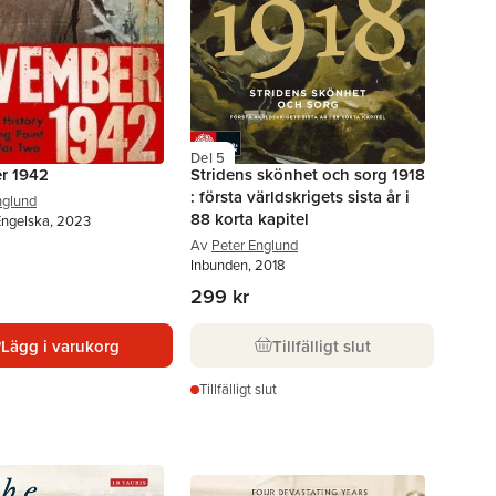
Del 5
r 1942
Stridens skönhet och sorg 1918
: första världskrigets sista år i
nglund
88 korta kapitel
Engelska, 2023
Av
Peter Englund
Inbunden, 2018
299 kr
Lägg i varukorg
Tillfälligt slut
Tillfälligt slut