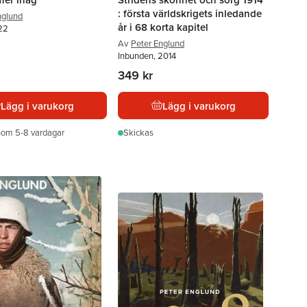
: första världskrigets inledande
nglund
år i 68 korta kapitel
22
Av
Peter Englund
Inbunden, 2014
349 kr
Lägg i varukorg
Lägg i varukorg
nom 5-8 vardagar
Skickas