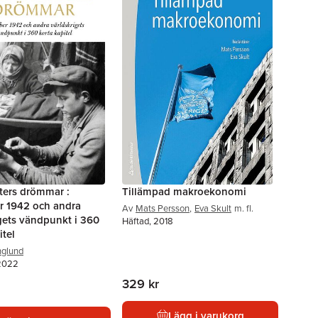
ters drömmar :
Tillämpad makroekonomi
 1942 och andra
Av
Mats Persson
,
Eva Skult
m. fl.
gets vändpunkt i 360
Häftad, 2018
itel
nglund
 2022
329 kr
Lägg i varukorg