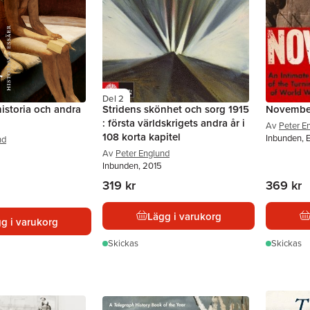
Del 2
istoria och andra
Stridens skönhet och sorg 1915
Novembe
: första världskrigets andra år i
Av
Peter E
108 korta kapitel
Inbunden, 
nd
Av
Peter Englund
Inbunden, 2015
319 kr
369 kr
Lägg i varukorg
g i varukorg
Skickas
Skickas