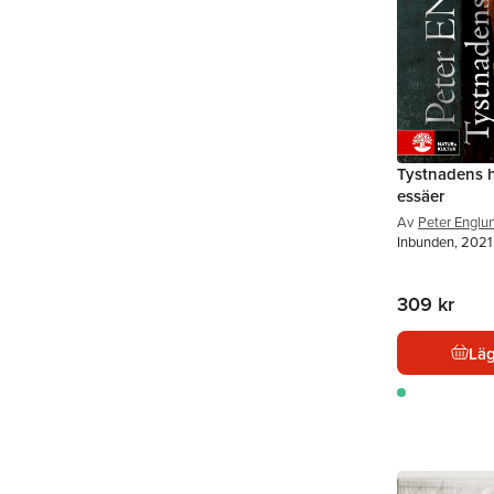
Tystnadens h
essäer
Av
Peter Englu
Inbunden, 2021
309 kr
Läg