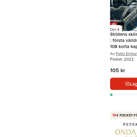
Del 4
Stridens skö
: första värld
108 korta kap
Av
Peter Englu
Pocket, 2022
105 kr
Läg
4 POCKET F