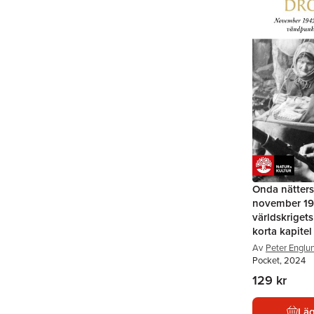
Onda nätter
november 19
världskriget
korta kapitel
Av
Peter Englu
Pocket, 2024
129 kr
Läg