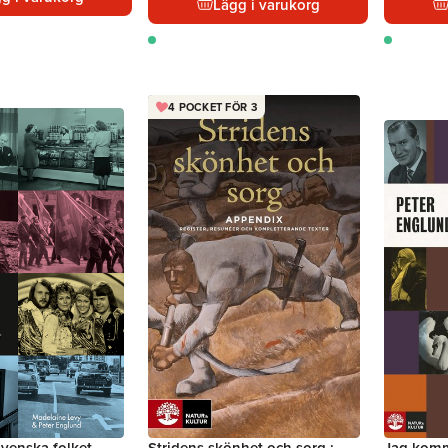
Lägg i varukorg
4 POCKET FÖR 3
svenska folket
Stridens skönhet och sorg :
Jag komm