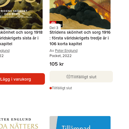
Del 3
skönhet och sorg 1918
Stridens skönhet och sorg 1916
ärldskrigets sista år i
: första världskrigets tredje år i
kapitel
106 korta kapitel
nglund
Av
Peter Englund
022
Pocket, 2022
105 kr
Tillfälligt slut
Lägg i varukorg
Tillfälligt slut