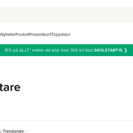
n
Nyheter
Pocket
Presentkort
Topplistor
15% på ALLT* online vid köp över 300 kr! Kod
SKOLSTART15
❯
tare
å:
Trendande