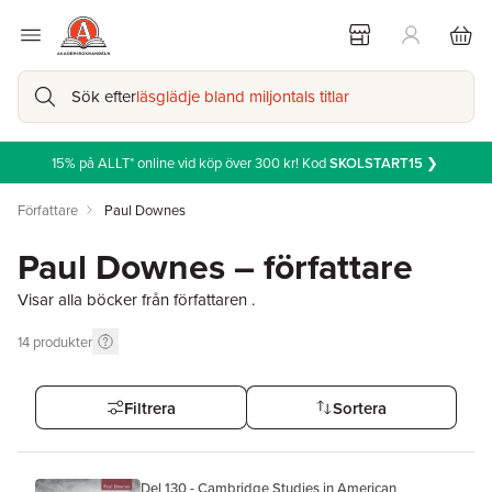
Sök efter
läsglädje bland miljontals titlar
15% på ALLT* online vid köp över 300 kr! Kod
SKOLSTART15
❯
Författare
Paul Downes
Paul Downes – författare
Visar alla böcker från författaren .
14
produkter
Filtrera
Sortera
Del 130 - Cambridge Studies in American