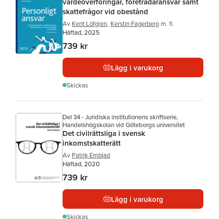
värdeöverföringar, företrädaransvar samt
skattefrågor vid obestånd
Av
Kent Löfgren
,
Kerstin Fagerberg
m. fl.
Häftad, 2025
739 kr
Lägg i varukorg
Skickas
Del 34 - Juridiska institutionens skriftserie,
Handelshögskolan vid Göteborgs universitet
Det civilrättsliga i svensk
inkomstskatterätt
Av
Patrik Emblad
Häftad, 2020
739 kr
Lägg i varukorg
Skickas