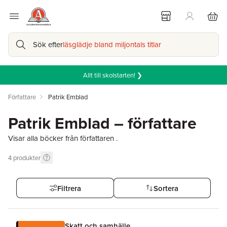
Sök efter
läsglädje bland miljontals titlar
Allt till skolstarten! ❯
Författare
Patrik Emblad
Patrik Emblad – författare
Visar alla böcker från författaren .
4
produkter
Filtrera
Sortera
Skatt och samhälle