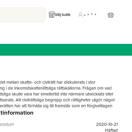
Välj butik
et mellan skatte- och civilrätt har diskuterats i stor
ing i de inkomstskatterättsliga rättskällorna. Frågan om vad
ättsliga skulle vara har emellertid inte närmare utvecklats eller
serats. Att civilrättsliga begrepp och rättigheter utgör något
rätten har att förhålla sig till framstår som en förgivettagen
tinformation
nkt. De civilrättsliga begreppen och rättigheterna behandlas
ot yttre i förhållande till skatterätten, det vill säga såsom
terätten inte råder över utan enbart har att förhålla sig till. I
gsdatum
2020-10-21
andling utmanas nämnda utgångspunkt. Det civilrättsliga är
Häftad