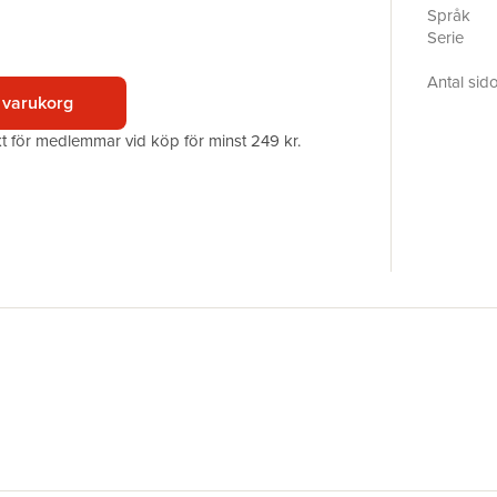
nämligen 
Språk
fall på di
Serie
diametral
denna bak
Antal sid
förhålland
 varukorg
Förlag
Utifrån de
ISBN
akt för medlemmar vid köp för minst 249 kr.
förhåller s
vad olika 
skatterät
Juridiska 