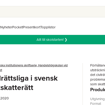
n
Nyheter
Pocket
Presentkort
Topplistor
Allt till skolstarten! ❯
Förhålland
iska institutionens skriftserie, Handelshögskolan vid
utsträckn
et
det civilr
lrättsliga i svensk
problemati
som skatte
skatterätt
Produk
utgångspu
då som någ
, 2020
något skat
Utgivnin
denna avh
Format