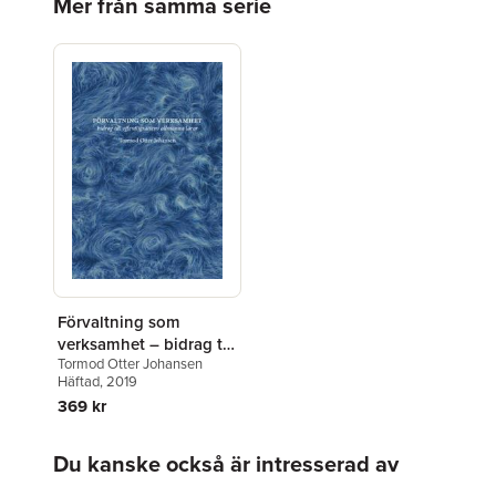
Mer från samma serie
Förvaltning som
verksamhet – bidrag till
Tormod Otter Johansen
offentligrättens
Häftad
, 2019
allmänna läror
369 kr
Hoppa över listan
Du kanske också är intresserad av