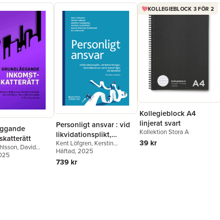
KOLLEGIEBLOCK 3 FÖR 2
Kollegieblock A4
linjerat svart
Personligt ansvar : vid
äggande
Kollektion Stora A
likvidationsplikt,
katterätt
39 kr
Kent Löfgren
,
Kerstin
värdeöverföringar,
hlsson
,
David
Fagerberg
Häftad
, 2025
,
Roger Persson
företrädaransvar samt
nilla Rendahl
2025
,
Bo
Österman
,
Bo Svensson
,
739 kr
,
Patrik Emblad
skattefrågor vid
Anders Lagerstedt
,
Patrik
obestånd
Emblad