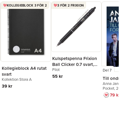
KOLLEGIEBLOCK 3 FÖR 2
3 FÖR 2 FRIXION
Kulspetspenna Frixion
Ball Clicker 0.7 svart,
Kollegieblock A4 rutat
Pilot
raderbar
Del 7
svart
55 kr
Till ondskans f
Kollektion Stora A
Anna Jansson
39 kr
Pocket
, 2026
79 kr
129 kr