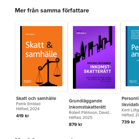
Hoppa över listan
Mer från samma författare
Skatt och samhälle
Personli
Grundläggande
Patrik Emblad
likvidat
inkomstskatterätt
Häftad
, 2024
Kent Löfg
värdeöve
Robert Påhlsson
,
David
Fagerber
Häftad
, 
419 kr
företrä
Kleist
Häftad
,
Pernilla Rendahl
, 2025
,
Bo
Österman
739 kr
Svensson
,
Patrik Emblad
skattefr
879 kr
Anders La
obestån
Emblad
Hoppa över listan