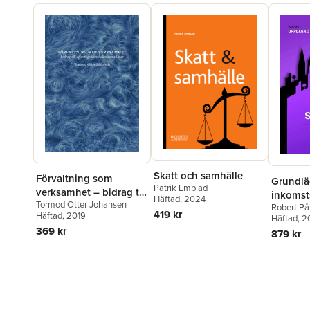
Skatt och samhälle
Förvaltning som
Grundl
Patrik Emblad
verksamhet – bidrag till
inkomsts
Häftad
, 2024
Tormod Otter Johansen
offentligrättens
Robert På
419 kr
Häftad
, 2019
Kleist
Häftad
,
Per
, 
allmänna läror
Svensson
369 kr
879 kr