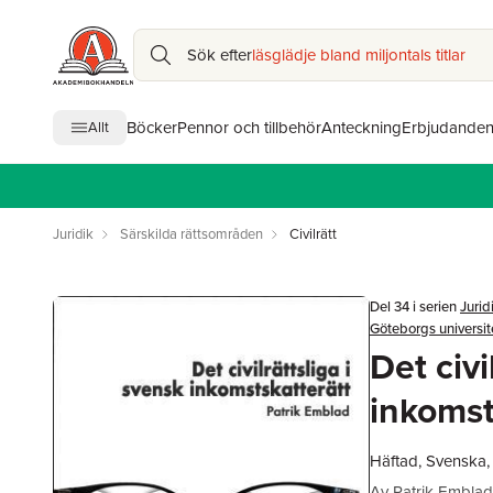
Sök efter
läsglädje bland miljontals titlar
Böcker
Pennor och tillbehör
Anteckning
Erbjudande
Allt
Juridik
Särskilda rättsområden
Civilrätt
Del 34 i serien
Jurid
Göteborgs universit
Det civi
inkomst
Häftad, Svenska
Av
Patrik Emblad