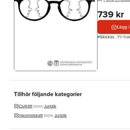
739 kr
Lägg i
Skickas
.
Fri fr
Tillhör följande kategorier
Civilrätt
inom
Juridik
Inkomstskatt
inom
Juridik