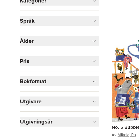
Kategorier
Böcker
Språk
Barn och ungdom
4
Visa fler
Ålder
Visa fler
Pris
Bokformat
Utgivare
Utgivningsår
No. 5 Bubbl
Av
Mikolaj Pa