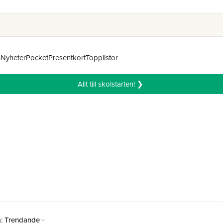
n
Nyheter
Pocket
Presentkort
Topplistor
Allt till skolstarten! ❯
å:
Trendande