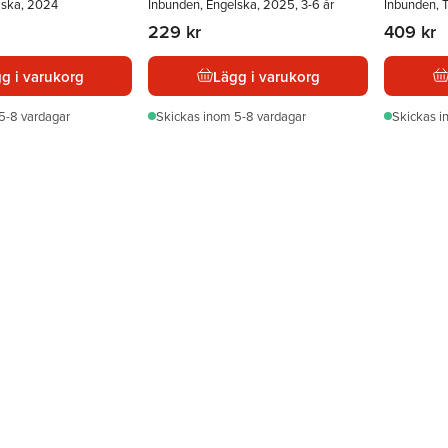
lska, 2024
Inbunden, Engelska, 2025, 3-6 år
Inbunden, 
229 kr
409 kr
g i varukorg
Lägg i varukorg
5-8 vardagar
Skickas
inom 5-8 vardagar
Skickas
i