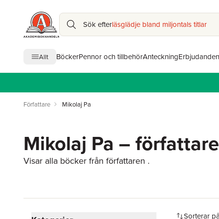
Sök efter
läsglädje bland miljontals titlar
Böcker
Pennor och tillbehör
Anteckning
Erbjudande
Allt
Författare
Mikolaj Pa
Mikolaj Pa – författare
Visar alla böcker från författaren .
Hoppa över filtreringsmeny
Sorterar p