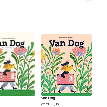
Van Dog
 Pa
Av
Mikolaj Pa