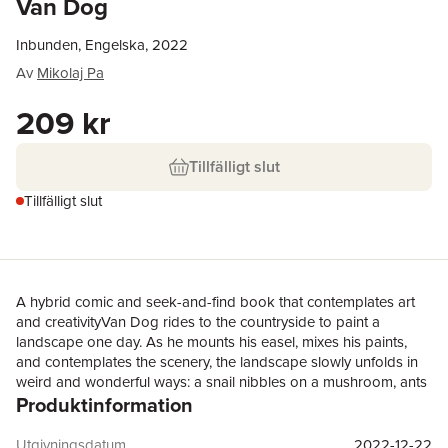
Van Dog
Inbunden, Engelska, 2022
Av
Mikolaj Pa
209 kr
Tillfälligt slut
Tillfälligt slut
A hybrid comic and seek-and-find book that contemplates art
and creativityVan Dog rides to the countryside to paint a
landscape one day. As he mounts his easel, mixes his paints,
and contemplates the scenery, the landscape slowly unfolds in
weird and wonderful ways: a snail nibbles on a mushroom, ants
Produktinformation
gather to work, and a giant lizard monster sets off on a journey
to Tokyo. As the landscape becomes busier and busier, Van
Dog struggles to finish his painting—but is he overwhelmed by
Utgivningsdatum
2022-12-22