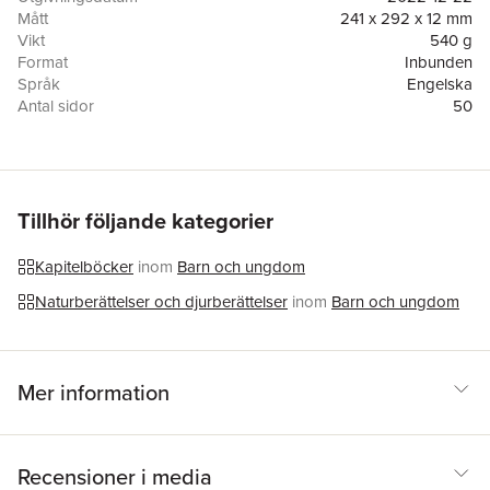
his subject, or is the richness of the countryside precisely what
Mått
241 x 292 x 12 mm
inspires him?
Vikt
540 g
Format
Inbunden
Språk
Engelska
Antal sidor
50
Förlag
Comme des geants inc.
Illustratör
Gosia Herba
ISBN
9781990252129
Tillhör följande kategorier
Kapitelböcker
inom
Barn och ungdom
Naturberättelser och djurberättelser
inom
Barn och ungdom
Mer information
Recensioner i media