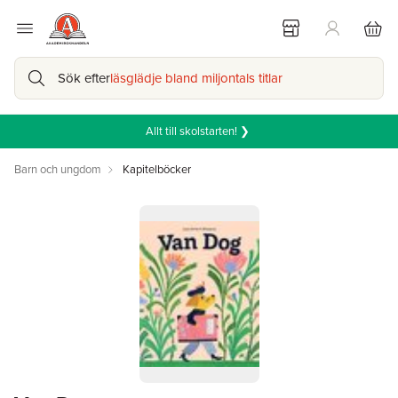
Sök efter
läsglädje bland miljontals titlar
Allt till skolstarten! ❯
Barn och ungdom
Kapitelböcker