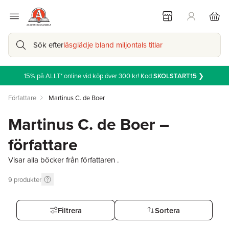
Sök efter
läsglädje bland miljontals titlar
15% på ALLT* online vid köp över 300 kr! Kod
SKOLSTART15
❯
Författare
Martinus C. de Boer
Martinus C. de Boer –
författare
Visar alla böcker från författaren .
9
produkter
Filtrera
Sortera