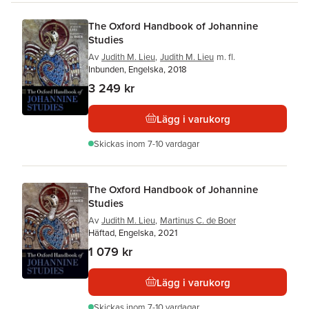
The Oxford Handbook of Johannine
Studies
Av
Judith M. Lieu
,
Judith M. Lieu
m. fl.
Inbunden, Engelska, 2018
3 249 kr
Lägg i varukorg
Skickas
inom 7-10 vardagar
The Oxford Handbook of Johannine
Studies
Av
Judith M. Lieu
,
Martinus C. de Boer
Häftad, Engelska, 2021
1 079 kr
Lägg i varukorg
Skickas
inom 7-10 vardagar