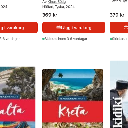
Häftad, Ty
Av
Klaus Bötig
 2024
Häftad, Tyska, 2024
369 kr
379 kr
g i varukorg
Lägg i varukorg
3-6 vardagar
Skickas
inom 3-6 vardagar
Skickas
i