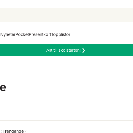
n
Nyheter
Pocket
Presentkort
Topplistor
Allt till skolstarten! ❯
re
å:
Trendande