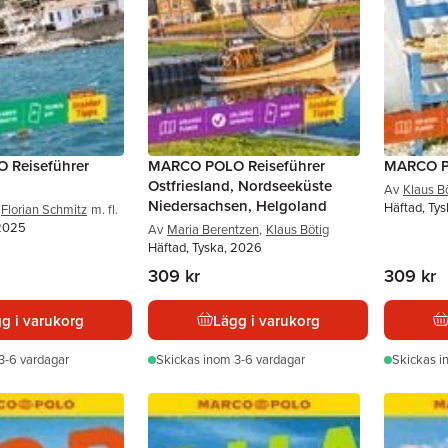
 Reiseführer
MARCO POLO Reiseführer
MARCO PO
Ostfriesland, Nordseeküste
Av
Klaus B
Niedersachsen, Helgoland
Häftad, Ty
Florian Schmitz
m. fl.
 2025
Av
Maria Berentzen
,
Klaus Bötig
Häftad, Tyska, 2026
309 kr
309 kr
g i varukorg
Lägg i varukorg
3-6 vardagar
Skickas
inom 3-6 vardagar
Skickas
i