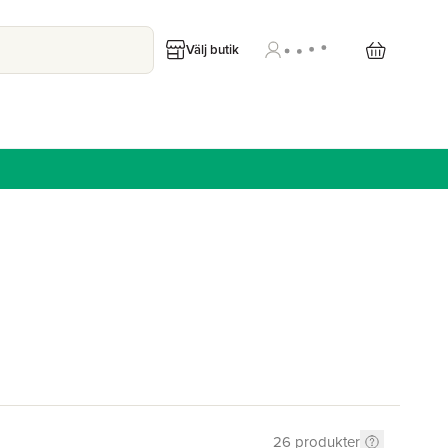
Välj butik
26
produkter