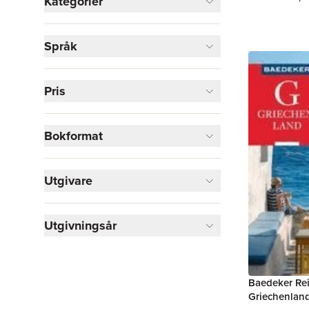
Kategorier
Böcker
Språk
Reseguider
26
Visa fler
Pris
Visa fler
Bokformat
Utgivare
Utgivningsår
Baedeker Rei
Griechenlan