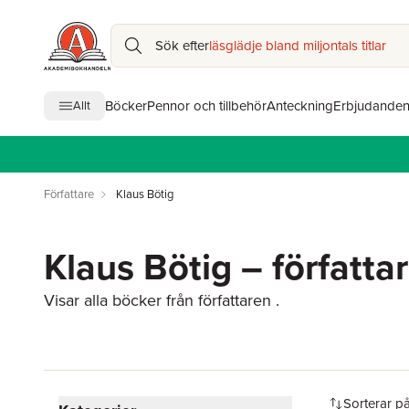
Sök efter
läsglädje bland miljontals titlar
Böcker
Pennor och tillbehör
Anteckning
Erbjudande
Allt
Författare
Klaus Bötig
Klaus Bötig – författa
Visar alla böcker från författaren .
Hoppa över filtreringsmeny
Sorterar p