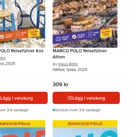
LO Reiseführer Kos
MARCO POLO Reiseführer
Athen
ötig
ska, 2025
Av
Klaus Bötig
Häftad, Tyska, 2025
309 kr
Lägg i varukorg
Lägg i varukorg
nom 3-6 vardagar
Skickas
inom 3-6 vardagar