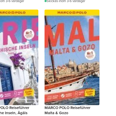
nom 3-6 vardagar
Skickas
inom 3-6 vardagar
OLO Reiseführer
MARCO POLO Reiseführer
he Inseln, Ägäis
Malta & Gozo