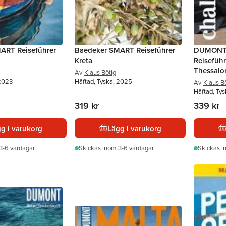
ART Reiseführer
Baedeker SMART Reiseführer
DUMONT 
Kreta
Reiseführ
Thessalo
Av
Klaus Bötig
 2023
Häftad, Tyska, 2025
Av
Klaus B
Häftad, Ty
319 kr
339 kr
g i varukorg
Lägg i varukorg
3-6 vardagar
Skickas
inom 3-6 vardagar
Skickas
i