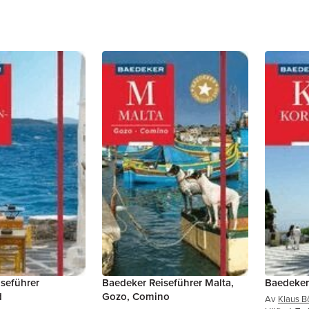
seführer
Baedeker Reiseführer Malta,
Baedeker
d
Gozo, Comino
Av
Klaus B