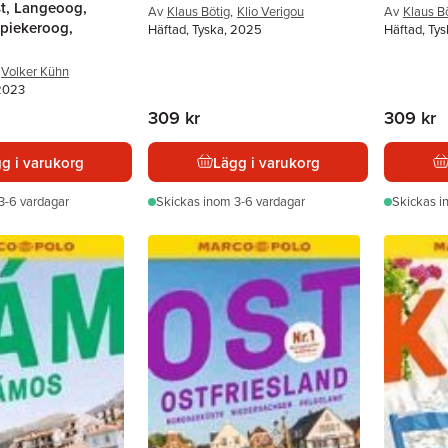
t, Langeoog,
Av
Klaus Bötig
,
Klio Verigou
Av
Klaus B
piekeroog,
Häftad, Tyska, 2025
Häftad, Ty
Volker Kühn
 2023
309 kr
309 kr
g i varukorg
Lägg i varukorg
3-6 vardagar
Skickas
inom 3-6 vardagar
Skickas
i