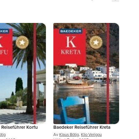
 Reiseführer Korfu
Baedeker Reiseführer Kreta
ötig
Av
Klaus Bötig
,
Klio Verigou