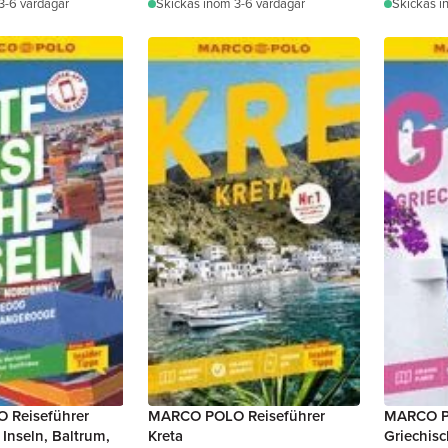
3-6 vardagar
Skickas
inom 3-6 vardagar
Skickas
i
 Reiseführer
MARCO POLO Reiseführer
MARCO P
 Inseln, Baltrum,
Kreta
Griechisc