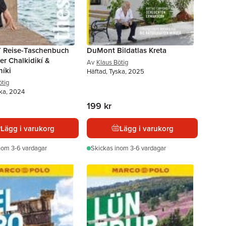
Reise-Taschenbuch
DuMont Bildatlas Kreta
er Chalkidikí &
Av
Klaus Bötig
níki
Häftad, Tyska, 2025
ötig
ska, 2024
199 kr
Lägg i varukorg
Lägg i varukorg
nom 3-6 vardagar
Skickas
inom 3-6 vardagar