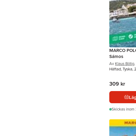
MARCO POLO
Sámos
Av
Klaus Bötig
,
Häftad, Tyska,
309 kr
Läg
Skickas
inom 