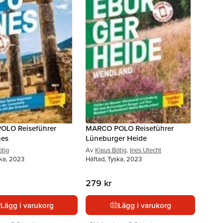
OLO Reiseführer
MARCO POLO Reiseführer
nes
Lüneburger Heide
ötig
Av
Klaus Bötig
,
Ines Utecht
ska, 2023
Häftad, Tyska, 2023
279 kr
Lägg i varukorg
Lägg i varukorg