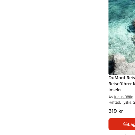
DuMont Reis
Reiseführer 
Inseln
Av
Klaus Bötig
Häftad, Tyska,
319 kr
Läg