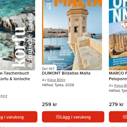
Del 167
e-Taschenbuch
DUMONT Bildatlas Malta
MARCO P
Korfu & Ionische
Pelopon
Av
Klaus Bötig
Häftad, Tyska, 2026
Av
Klaus B
Häftad, Ty
 2022
259 kr
279 kr
g i varukorg
Lägg i varukorg