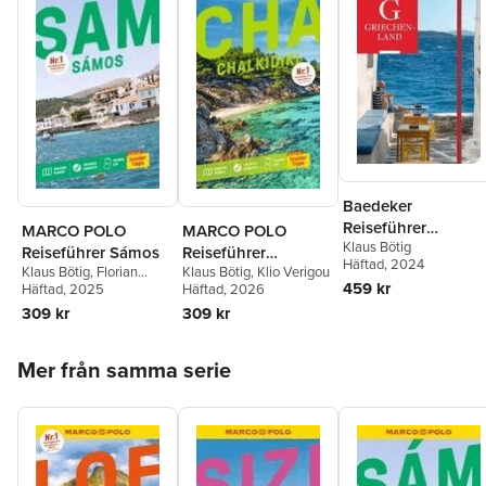
Baedeker
Reiseführer
MARCO POLO
MARCO POLO
Klaus Bötig
Griechenland
Reiseführer Sámos
Reiseführer
Häftad
, 2024
Klaus Bötig
,
Florian
Klaus Bötig
,
Klio Verigou
Chalkidikí,
459 kr
Schmitz
Häftad
, 2025
,
Klio Verigou
Häftad
, 2026
Thessaloníki
309 kr
309 kr
Hoppa över listan
Mer från samma serie