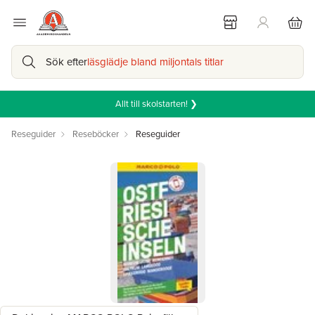
Sök efter
läsglädje bland miljontals titlar
Allt till skolstarten! ❯
Reseguider
Reseböcker
Reseguider