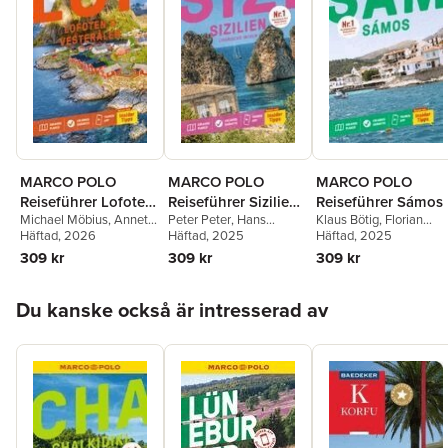
MARCO POLO
MARCO POLO
MARCO POLO
Reiseführer Lofoten
Reiseführer Sizilien,
Reiseführer Sámos
Michael Möbius
,
Annette
Peter Peter
,
Hans
Klaus Bötig
,
Florian
& Vesterålen
Liparische Inseln
Ster
Häftad
, 2026
Bausenhardt
Häftad
, 2025
Schmitz
Häftad
, 2025
,
Klio Verigou
309 kr
309 kr
309 kr
Hoppa över listan
Du kanske också är intresserad av