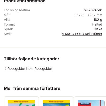
Produktinformation
Utgivningsdatum
2023-07-10
Mått
105 x 188 x 12 mm
Vikt
182 g
Format
Häftad
Språk
Tyska
Serie
MARCO POLO Reiseführer
Antal sidor
140
Upplaga
23016
Förlag
Mairdumont
ISBN
9783829725842
Tillhör följande kategorier
Reseguider
inom
Reseguider
Hoppa över listan
Mer från samma författare