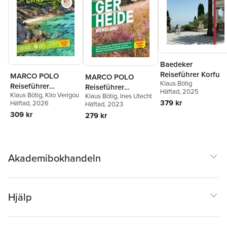
Baedeker
Reiseführer Korfu
MARCO POLO
MARCO POLO
Klaus Bötig
Reiseführer
Reiseführer
Häftad
, 2025
Klaus Bötig
,
Klio Verigou
Chalkidikí,
Klaus Bötig
,
Ines Utecht
Lüneburger Heide
379 kr
Häftad
, 2026
Häftad
, 2023
Thessaloníki
309 kr
279 kr
Akademibokhandeln
Hjälp